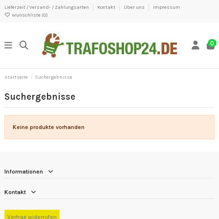
Lieferzeit / Versand- / Zahlungsarten
Kontakt
Über uns
Impressum
Wunschliste (
0
)
0
Startseite
Suchergebnisse
Suchergebnisse
Keine produkte vorhanden
Informationen
Kontakt
Vertrag widerrufen