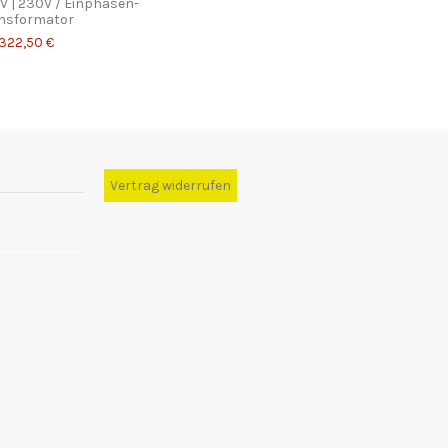
 | 230V / Einphasen-
nsformator
322,50 €
Vertrag widerrufen