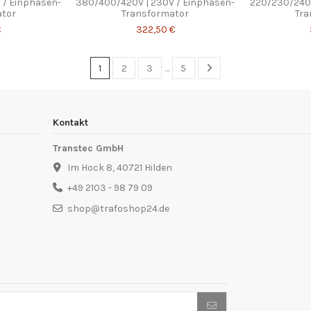
 / Einphasen-
380/400/420V | 230V / Einphasen-
220/230/240V
ator
Transformator
Tra
€
322,50 €
1
2
3
…
5
Kontakt
Transtec GmbH
Im Hock 8, 40721 Hilden
+49 2103 - 98 79 09
shop@trafoshop24.de