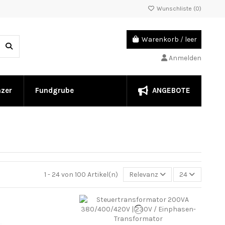
Wunschliste (
0
)
Warenkorb
/
leer
Anmelden
ANGEBOTE
nzer
Fundgrube
1 - 24 von 100 Artikel(n)
Relevanz
24