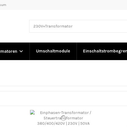
ssum
Umschaltmodule
Einschaltstrombegre
rmatoren