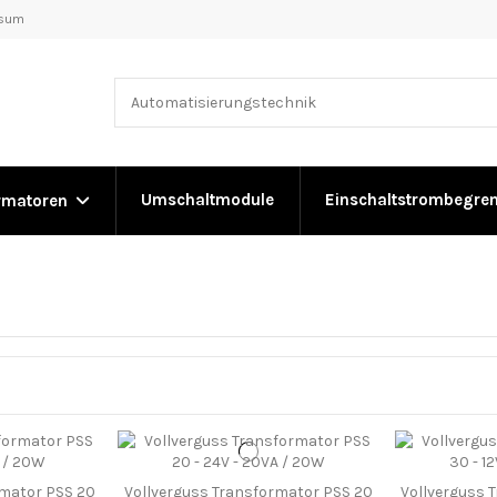
ssum
Umschaltmodule
Einschaltstrombegre
rmatoren
rmator PSS 20
Vollverguss Transformator PSS 20
Vollverguss 