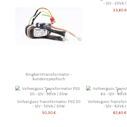
- 12V - 20VA 
33,60 €
Ringkerntransformator -
kundenspezifisch
Vollverguss Transformator PSS 50
Vollverguss Transfo
- 12V - 50VA / 50W
- 12V - 63VA 
50,30 €
62,60 €