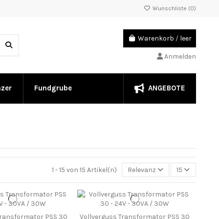
Wunschliste (
0
)
Warenkorb
/
leer
Anmelden
ANGEBOTE
nzer
Fundgrube
1 - 15 von 15 Artikel(n)
Relevanz
15
Transformator PSS 30
Vollverguss Transformator PSS 30