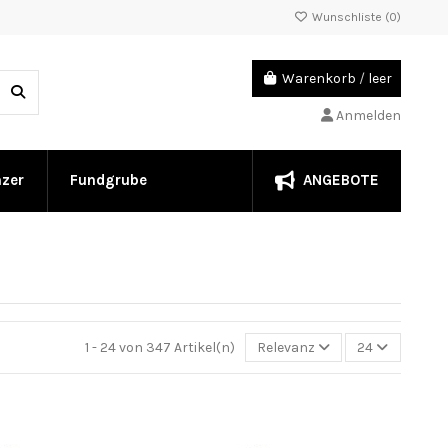
Wunschliste (
0
)
Warenkorb
/
leer
Anmelden
ANGEBOTE
nzer
Fundgrube
1 - 24 von 347 Artikel(n)
Relevanz
24