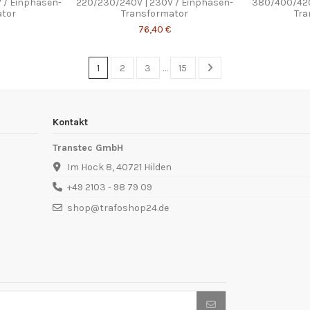
 / Einphasen-
220/230/240V | 230V / Einphasen-
380/400/420
ator
Transformator
Tra
76,40 €
1
2
3
…
15
Kontakt
Transtec GmbH
Im Hock 8, 40721 Hilden
+49 2103 - 98 79 09
shop@trafoshop24.de