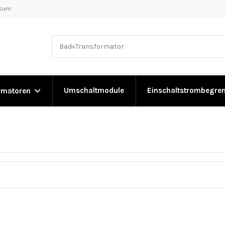
ssum
Umschaltmodule
Einschaltstrombegre
rmatoren