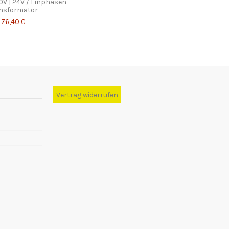
V | 24V / Einphasen-
nsformator
76,40 €
Vertrag widerrufen