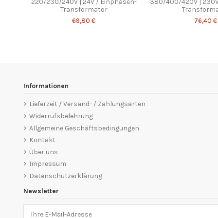
220/230/240V | 24V / Einphasen-
380/400/420V | 230V
Transformator
Transform
69,80 €
76,40 €
Informationen
Lieferzeit / Versand- / Zahlungsarten
Widerrufsbelehrung
Allgemeine Geschäftsbedingungen
Kontakt
Über uns
Impressum
Datenschutzerklärung
Newsletter