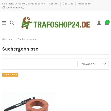
Lieferzeit / Versand- / Zahlungsarten
Kontakt
Über uns
Impressum
Wunschliste (
0
)
0
Startseite
Suchergebnisse
Suchergebnisse
Relevanz
1
Sonderpreis!