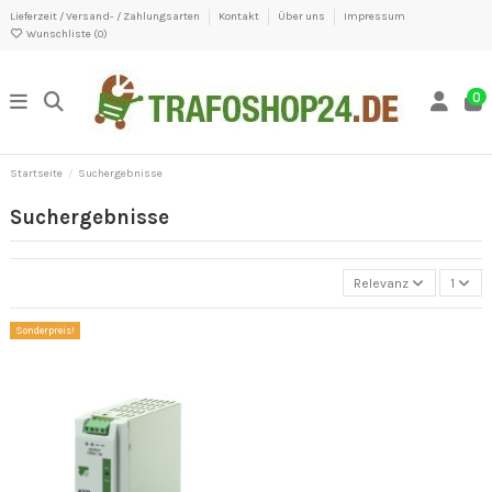
Lieferzeit / Versand- / Zahlungsarten
Kontakt
Über uns
Impressum
Wunschliste (
0
)
0
Startseite
Suchergebnisse
Suchergebnisse
Relevanz
1
Sonderpreis!