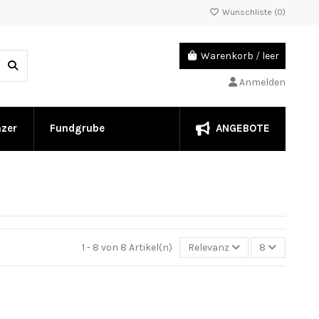
Wunschliste (
0
)
Warenkorb
/
leer
Anmelden
ANGEBOTE
nzer
Fundgrube
1 - 8 von 8 Artikel(n)
Relevanz
8