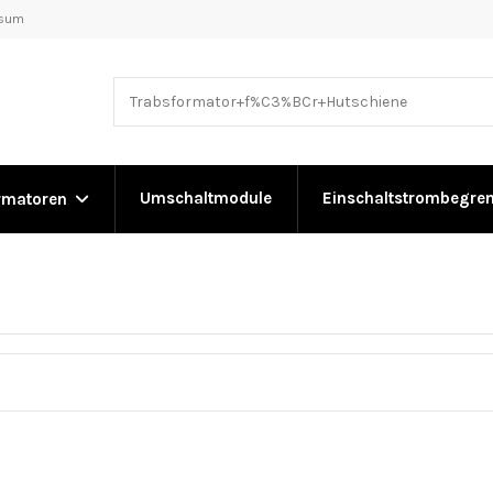
ssum
Umschaltmodule
Einschaltstrombegre
rmatoren