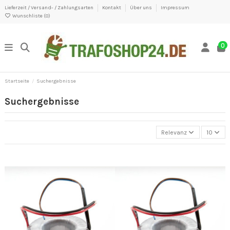
Lieferzeit / Versand- / Zahlungsarten
Kontakt
Über uns
Impressum
Wunschliste (
0
)
0
Startseite
Suchergebnisse
Suchergebnisse
Relevanz
10