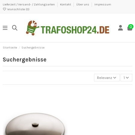
Lieferzeit / Versand- / Zahlungsarten
Kontakt
Über uns
Impressum
Wunschliste (
0
)
0
Startseite
Suchergebnisse
Suchergebnisse
Relevanz
1