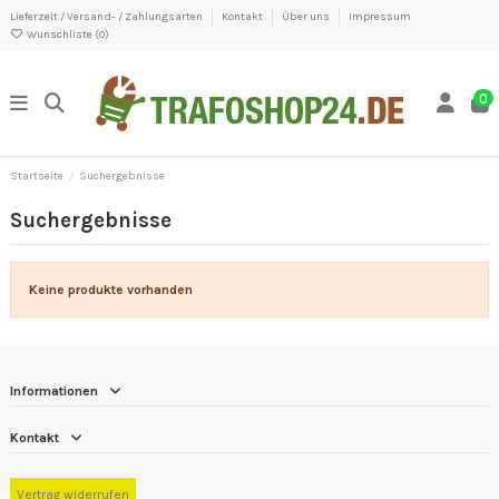
Lieferzeit / Versand- / Zahlungsarten
Kontakt
Über uns
Impressum
Wunschliste (
0
)
0
Startseite
Suchergebnisse
Suchergebnisse
Keine produkte vorhanden
Informationen
Kontakt
Vertrag widerrufen