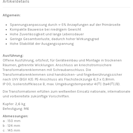
Artikeldetails
Allgemein:
Spannungsanpassung durch +-5% Anzapfungen auf der Primärseite
Kompakte Bauweise bei niedrigem Gewicht
Hohe Zuverlässigkeit und lange Lebensdauer
Geringe Gesamtverluste, dadurch hoher Wirkungsgrad
Hohe Stabilität der Ausgangsspannung
Ausführung:
Offene Ausführung, ortsfest, für Geräteeinbau und Montage in trockenen
Räumen, getrennte Wicklungen. Anschluss an kriechstromsichere
Transformatorenklemmen mit Schraubanschluss. Die
Transformatorenklemmen sind handrücken- und fingerberührungssicher
nach UVV (BGV A3). PE-Anschluss als Flachsteckzunge 6,3 x 0,8mm.
IP 00, Isolierstoffklasse B, max. Umgebungstemperatur 40°C (ta40°C/B).
Die Transformatoren erfüllen zum weltweiten Einsatz nationale, internationale
und vorbereitete zukünftige Vorschriften.
Kupfer: 2,6 kg
Befestigung: M6
Abmessungen:
a : 150 mm
b : 124 mm
c : 145 mm