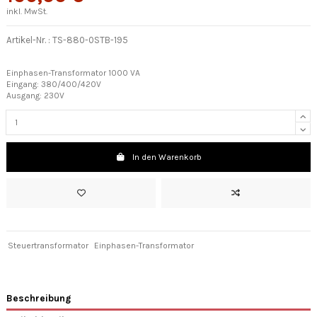
inkl. MwSt.
Artikel-Nr. :
TS-880-0STB-195
Einphasen-Transformator 1000 VA
Eingang: 380/400/420V
Ausgang: 230V
In den Warenkorb
Steuertransformator
Einphasen-Transformator
Beschreibung