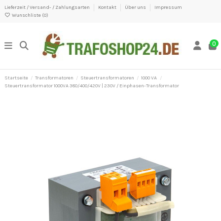
Lieferzeit / Versand- / Zahlungsarten
Kontakt
Über uns
Impressum
Wunschliste (
0
)
0
Startseite
Transformatoren
Steuertransformatoren
1000 VA
Steuertransformator 1000VA 380/400/420V | 230V / Einphasen-Transformator