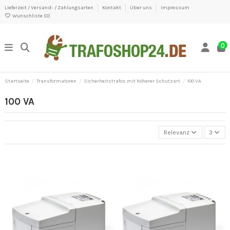
Lieferzeit / Versand- / Zahlungsarten
Kontakt
Über uns
Impressum
Wunschliste (
0
)
0
Startseite
Transformatoren
Sicherheitstrafos mit höherer Schutzart
100 VA
100 VA
Relevanz
3