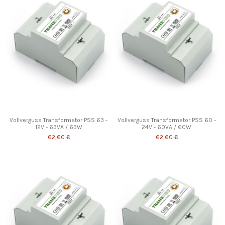
Vollverguss Transformator PSS 63 -
Vollverguss Transformator PSS 60 -
12V - 63VA / 63W
24V - 60VA / 60W
62,60 €
62,60 €