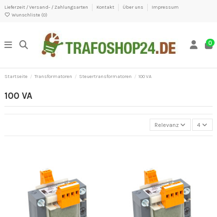
Lieferzeit / Versand- / Zahlungsarten
Kontakt
Über uns
Impressum
Wunschliste (
0
)
0
Startseite
Transformatoren
Steuertransformatoren
100 VA
100 VA
Relevanz
4