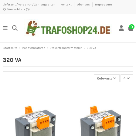
Lieferzeit / Versand- / Zahlungsarten
Kontakt
Über uns
Impressum
Wunschliste (
0
)
0
Startseite
Transformatoren
Steuertransformatoren
320 VA
320 VA
Relevanz
4