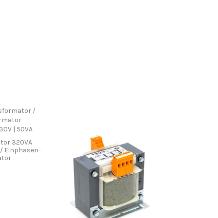
tor 320VA
/ Einphasen-
ator