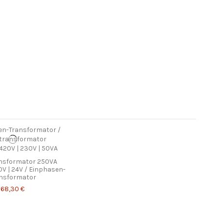
ansformator 250VA
V | 24V / Einphasen-
nsformator
68,30 €