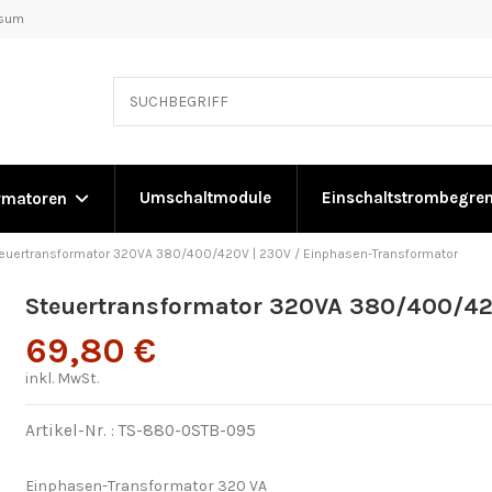
ssum
Umschaltmodule
Einschaltstrombegre
rmatoren
euertransformator 320VA 380/400/420V | 230V / Einphasen-Transformator
Steuertransformator 320VA 380/400/42
69,80 €
inkl. MwSt.
Artikel-Nr. :
TS-880-0STB-095
Einphasen-Transformator 320 VA