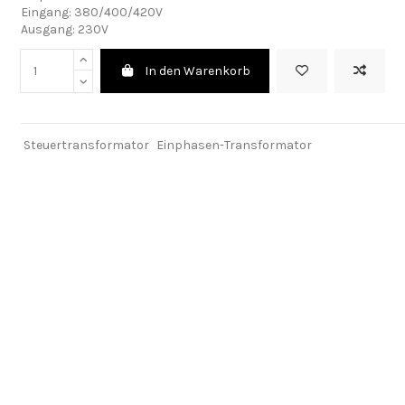
Eingang: 380/400/420V
Ausgang: 230V
In den Warenkorb
Steuertransformator
Einphasen-Transformator