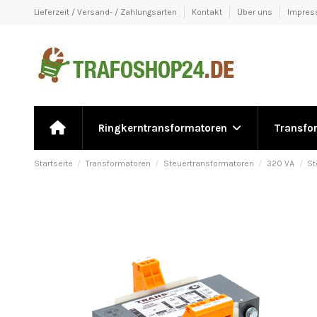
Lieferzeit / Versand- / Zahlungsarten
Kontakt
Über uns
Impre
Ringkerntransformatoren
Transfo
Startseite
Transformatoren
Steuertransformatoren
320 VA
St