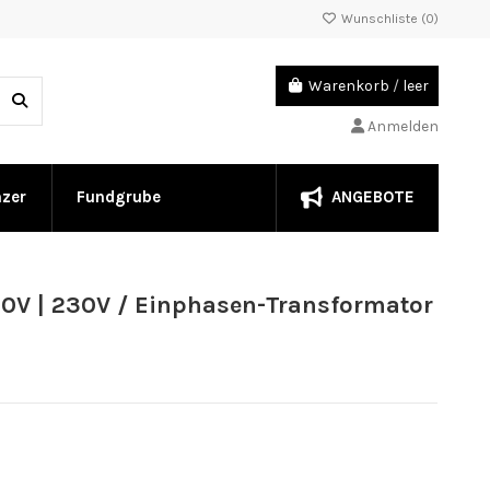
Wunschliste (
0
)
Warenkorb
/
leer
Anmelden
ANGEBOTE
nzer
Fundgrube
0V | 230V / Einphasen-Transformator