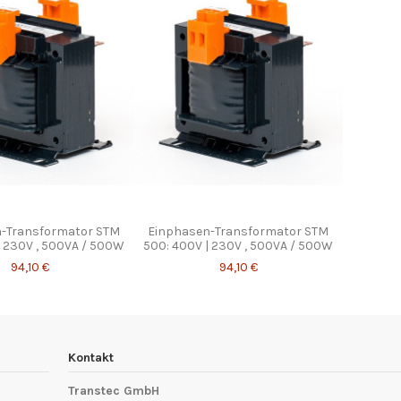
-Transformator STM
Einphasen-Transformator STM
| 230V , 500VA / 500W
500: 400V | 230V , 500VA / 500W
94,10 €
94,10 €
Kontakt
Transtec GmbH