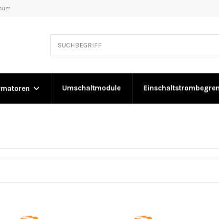
ssum
Umschaltmodule
Einschaltstrombegre
rmatoren