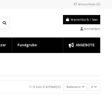
Wunschliste (
0
)
Warenkorb
/
leer
Anmelden
ANGEBOTE
nzer
Fundgrube
1 - 2 von 2 Artikel(n)
Relevanz
2