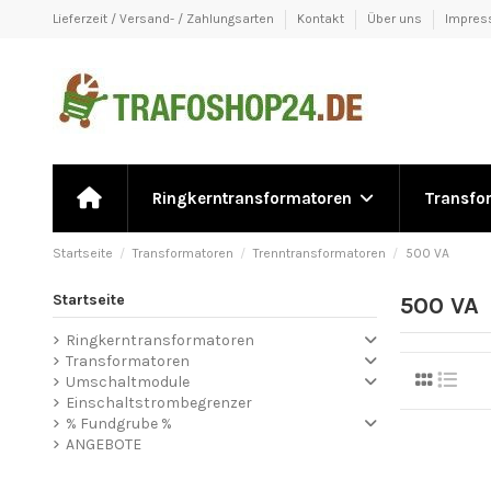
Lieferzeit / Versand- / Zahlungsarten
Kontakt
Über uns
Impre
Ringkerntransformatoren
Transfo
Startseite
Transformatoren
Trenntransformatoren
500 VA
Startseite
500 VA
Ringkerntransformatoren
Transformatoren
Umschaltmodule
Einschaltstrombegrenzer
% Fundgrube %
ANGEBOTE