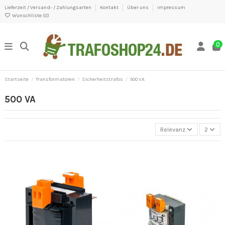
Lieferzeit / Versand- / Zahlungsarten
Kontakt
Über uns
Impressum
Wunschliste (
0
)
0
Startseite
Transformatoren
Sicherheitstrafos
500 VA
500 VA
Relevanz
2