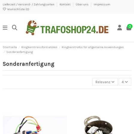
Lieferzeit / Versand- / Zahlungsarten
Kontakt
Über uns
Impressum
Wunschliste (
0
)
0
Startseite
Ringkerntransformatoren
Ringkerntrafos für allgemeine Anwendungen
Sonderanfertigung
Sonderanfertigung
Relevanz
4