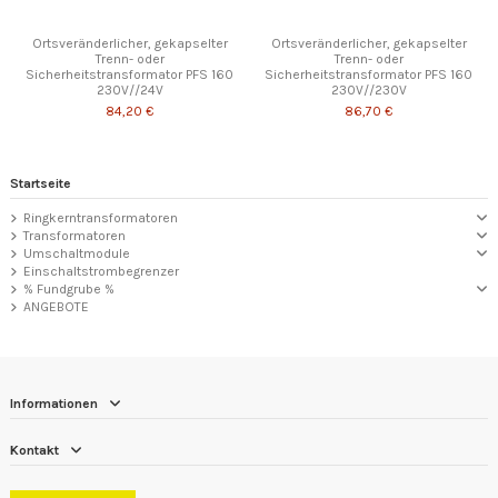
Ortsveränderlicher, gekapselter
Ortsveränderlicher, gekapselter
Trenn- oder
Trenn- oder
Sicherheitstransformator PFS 160
Sicherheitstransformator PFS 160
230V//24V
230V//230V
84,20 €
86,70 €
Startseite
Ringkerntransformatoren
Transformatoren
Umschaltmodule
Einschaltstrombegrenzer
% Fundgrube %
ANGEBOTE
Informationen
Kontakt