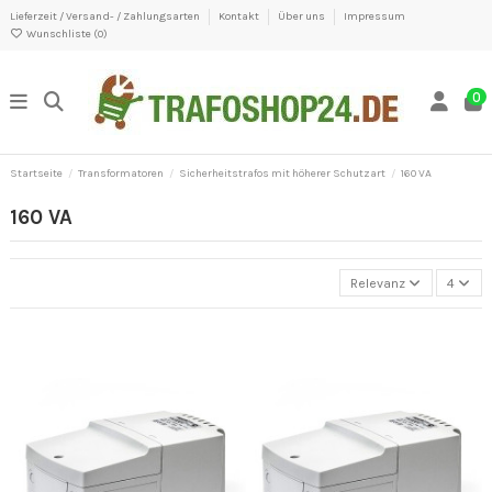
Lieferzeit / Versand- / Zahlungsarten
Kontakt
Über uns
Impressum
Wunschliste (
0
)
0
Startseite
Transformatoren
Sicherheitstrafos mit höherer Schutzart
160 VA
160 VA
Relevanz
4