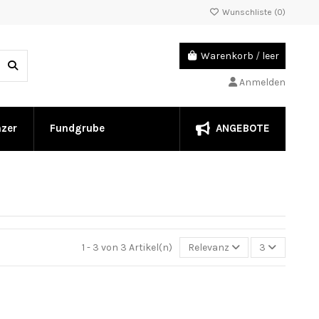
Wunschliste (
0
)
Warenkorb
/
leer
Anmelden
ANGEBOTE
nzer
Fundgrube
1 - 3 von 3 Artikel(n)
Relevanz
3