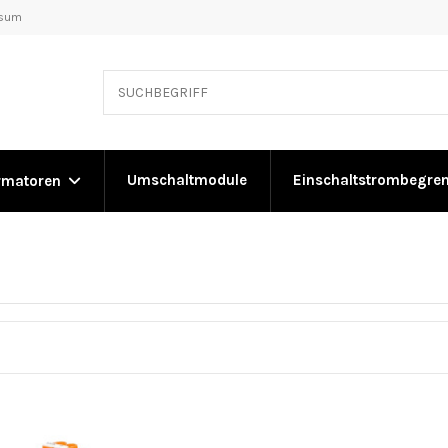
ssum
Umschaltmodule
Einschaltstrombegre
rmatoren