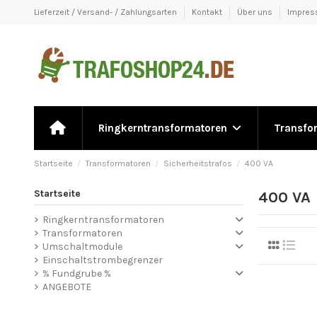
Lieferzeit / Versand- / Zahlungsarten
Kontakt
Über uns
Impre
Ringkerntransformatoren
Transfo
Startseite
Transformatoren
Sicherheitstrafos
400 VA
Startseite
400 VA
Ringkerntransformatoren
Transformatoren
Umschaltmodule
Einschaltstrombegrenzer
% Fundgrube %
ANGEBOTE