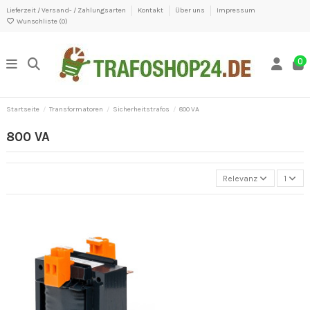
Lieferzeit / Versand- / Zahlungsarten
Kontakt
Über uns
Impressum
Wunschliste (
0
)
0
Startseite
Transformatoren
Sicherheitstrafos
800 VA
800 VA
Relevanz
1