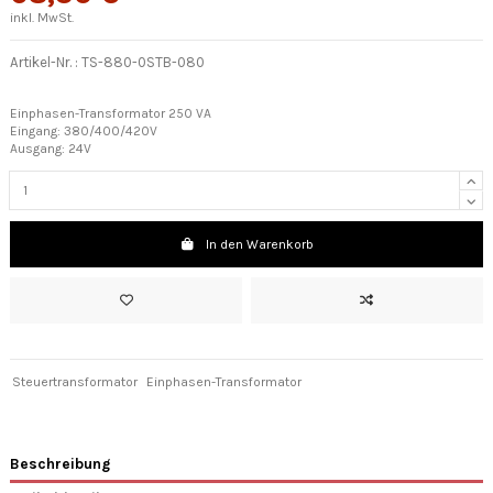
inkl. MwSt.
Artikel-Nr. :
TS-880-0STB-080
Einphasen-Transformator 250 VA
Eingang: 380/400/420V
Ausgang: 24V
In den Warenkorb
Steuertransformator
Einphasen-Transformator
Beschreibung