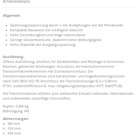
Artikeldetails
Allgemein:
Spannungsanpassung durch +-5% Anzapfungen auf der Primärseite
Kompakte Bauweise bei niedrigem Gewicht
Hohe Zuverlässigkeit und lange Lebensdauer
Geringe Gesamtverluste, dadurch hoher Wirkungsgrad
Hohe Stabilität der Ausgangsspannung
Ausführung:
Offene Ausführung, ortsfest, für Geräteeinbau und Montage in trockenen
Räumen, getrennte Wicklungen. Anschluss an kriechstromsichere
Transformatorenklemmen mit Schraubanschluss. Die
Transformatorenklemmen sind handrücken- und fingerberührungssicher
nach UVV (BGV A3). PE-Anschluss als Flachsteckzunge 6,3 x 0,8mm.
IP 00, Isolierstoffklasse B, max. Umgebungstemperatur 40°C (ta40°C/B).
Die Transformatoren erfüllen zum weltweiten Einsatz nationale, internationale
und vorbereitete zukünftige Vorschriften.
Kupfer: 0,66 kg
Befestigung: M5
Abmessungen:
a : 96 mm
b : 102 mm
c : 104 mm