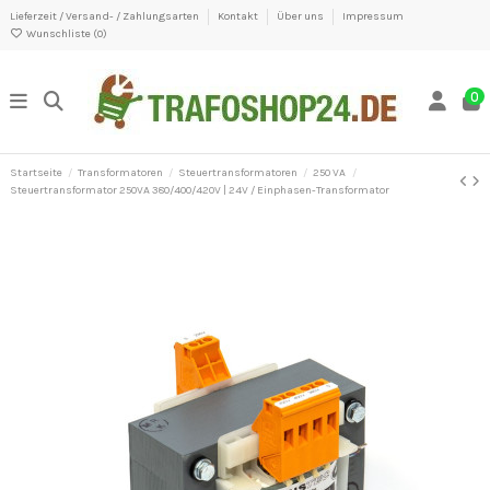
Lieferzeit / Versand- / Zahlungsarten
Kontakt
Über uns
Impressum
Wunschliste (
0
)
0
Startseite
Transformatoren
Steuertransformatoren
250 VA
Steuertransformator 250VA 380/400/420V | 24V / Einphasen-Transformator