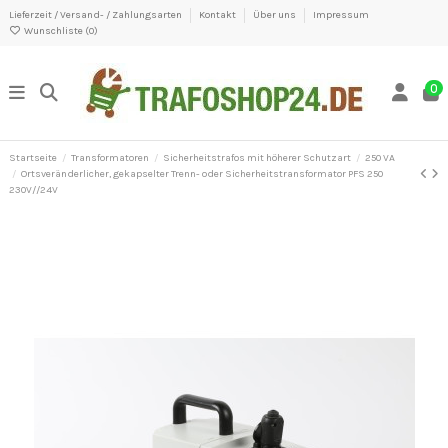
Lieferzeit / Versand- / Zahlungsarten
Kontakt
Über uns
Impressum
Wunschliste (
0
)
0
Startseite
Transformatoren
Sicherheitstrafos mit höherer Schutzart
250 VA
Ortsveränderlicher, gekapselter Trenn- oder Sicherheitstransformator PFS 250
230V//24V