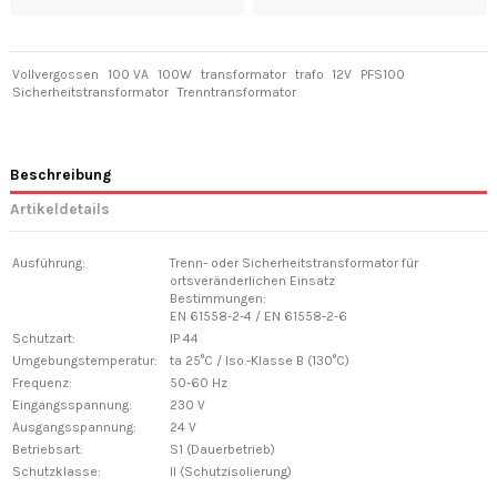
Vollvergossen
100 VA
100W
transformator
trafo
12V
PFS100
Sicherheitstransformator
Trenntransformator
Beschreibung
Artikeldetails
Ausführung:
Trenn- oder Sicherheitstransformator für
ortsveränderlichen Einsatz
Bestimmungen:
EN 61558-2-4 / EN 61558-2-6
Schutzart:
IP 44
Umgebungstemperatur:
ta 25°C / Iso.-Klasse B (130°C)
Frequenz:
50-60 Hz
Eingangsspannung:
230 V
Ausgangsspannung:
24 V
Betriebsart:
S1 (Dauerbetrieb)
Schutzklasse:
II (Schutzisolierung)