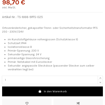
98,70 €
inkl. MwSt.
Artikel-Nr. :
TS-888-9PFS-025
Ortsveränderlicher, gekapselter Trenn- oder Sicherheitstransformator PFS
250 - 230V//24V
im Kunststoffgehäuse vollvergossen (Schutzklasse II)
Schutzart IP44
Isolationsklasse B
Primär-Spannung:
230 V
Sekundär-Spannung: 24 V
primärseitige Glasrohrsicherung
Primär: Netzkabel mit Eurostecker
Sekundär: angepasste Steckdose (passender Stecker zum selber
verdrahten liegt bei)
In den Warenkorb