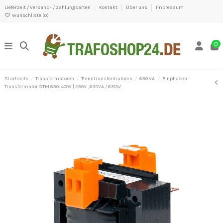
Lieferzeit / Versand- / Zahlungsarten
Kontakt
Über uns
Impressum
Wunschliste (
0
)
0
Startseite
Transformatoren
Trenntransformatoren
630 VA
Einphasen-
Transformator STM 630: 400V | 230V , 630VA / 630W