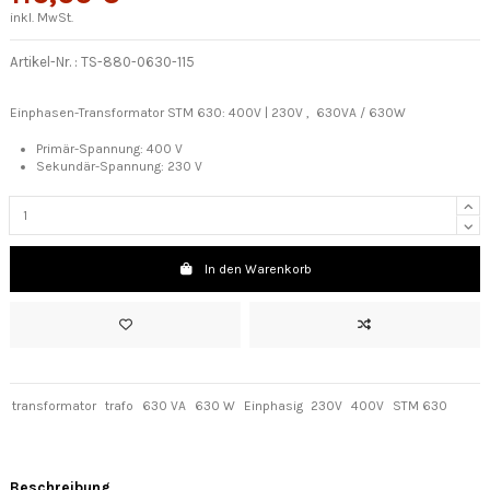
inkl. MwSt.
Artikel-Nr. :
TS-880-0630-115
Einphasen-Transformator STM 630: 400V | 230V , 630VA / 630W
Primär-Spannung:
400 V
Sekundär-Spannung: 230 V
In den Warenkorb
transformator
trafo
630 VA
630 W
Einphasig
230V
400V
STM 630
Beschreibung