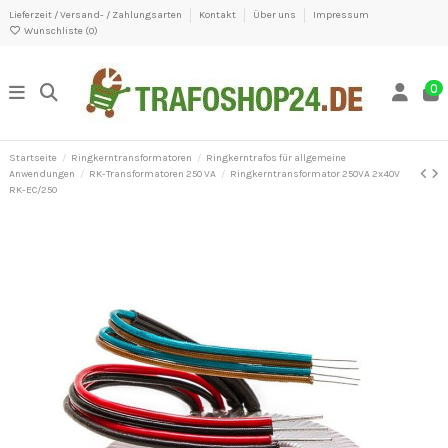
Lieferzeit / Versand- / Zahlungsarten
Kontakt
Über uns
Impressum
Wunschliste (
0
)
0
Startseite
Ringkerntransformatoren
Ringkerntrafos für allgemeine
Anwendungen
RK-Transformatoren 250 VA
Ringkerntransformator 250VA 2x40V
RK-EC/250