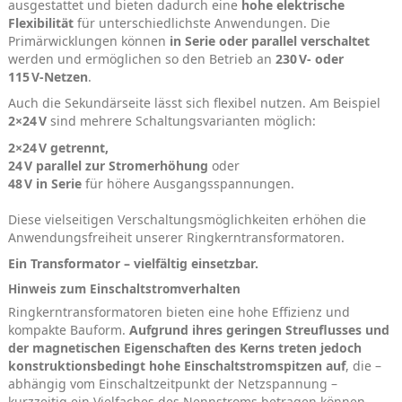
ausgestattet und bieten dadurch eine
hohe elektrische
Flexibilität
für unterschiedlichste Anwendungen. Die
Primärwicklungen können
in Serie oder parallel verschaltet
werden und ermöglichen so den Betrieb an
230 V‑ oder
115 V‑Netzen
.
Auch die Sekundärseite lässt sich flexibel nutzen. Am Beispiel
2×24 V
sind mehrere Schaltungsvarianten möglich:
2×24 V getrennt,
24 V parallel zur Stromerhöhung
oder
48 V in Serie
für höhere Ausgangsspannungen.
Diese vielseitigen Verschaltungsmöglichkeiten erhöhen die
Anwendungsfreiheit unserer Ringkerntransformatoren.
Ein Transformator – vielfältig einsetzbar.
Hinweis zum Einschaltstromverhalten
Ringkerntransformatoren bieten eine hohe Effizienz und
kompakte Bauform.
Aufgrund ihres geringen Streuflusses und
der magnetischen Eigenschaften des Kerns treten jedoch
konstruktionsbedingt hohe Einschaltstromspitzen auf
, die –
abhängig vom Einschaltzeitpunkt der Netzspannung –
kurzzeitig ein Vielfaches des Nennstroms betragen können.