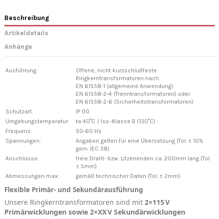
Beschreibung
Artikeldetails
Anhänge
Ausführung:
Offene, nicht kurzschlußfeste
Ringkerntransformatoren nach
EN 61558-1 (allgemeine Anwendung)
EN 61558-2-4 (Trenntransformatoren) oder
EN 61558-2-6 (Sicherheitstransformatoren)
Schutzart:
IP 00
Umgebungstemperatur:
ta 40°C / Iso.-Klasse B (130°C)
Frequenz:
50-60 Hz
Spannungen:
Angaben gelten für eine Übersetzung (Tol. ± 10%
gem. IEC 38)
Anschlüsse:
freie Draht- bzw. Litzenenden ca. 200mm lang (Tol.
± 5mm)
Abmessungen max.:
gemäß technischer Daten (Tol. ± 2mm)
Flexible Primär- und Sekundärausführung
Unsere Ringkerntransformatoren sind mit
2×115 V
Primärwicklungen sowie 2×XX V Sekundärwicklungen