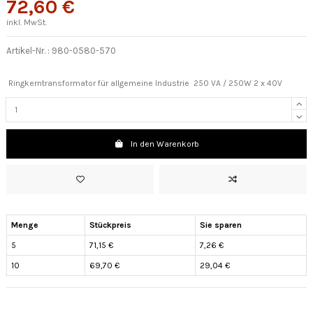
72,60 €
inkl. MwSt.
Artikel-Nr. :
980-0580-570
Ringkerntransformator für allgemeine Industrie 250 VA / 250W 2 x 40V
In den Warenkorb
Menge
Stückpreis
Sie sparen
5
71,15 €
7,26 €
10
69,70 €
29,04 €