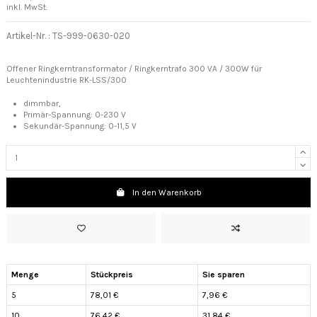
inkl. MwSt.
Artikel-Nr. :
TS-999-0630-020
Offener Ringkerntransformator / Ringkerntrafo 300 VA / 300W für
Leuchtenindustrie RK-LSS/300
dimmbar,
Primär-Spannung:
0-230 V
Sekundär-Spannung: 0-11,5 V
In den Warenkorb
Menge
Stückpreis
Sie sparen
5
78,01 €
7,96 €
10
76,42 €
31,84 €