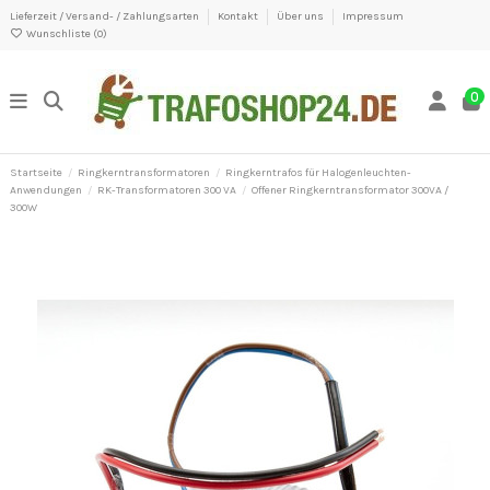
Lieferzeit / Versand- / Zahlungsarten
Kontakt
Über uns
Impressum
Wunschliste (
0
)
0
Startseite
Ringkerntransformatoren
Ringkerntrafos für Halogenleuchten-
Anwendungen
RK-Transformatoren 300 VA
Offener Ringkerntransformator 300VA /
300W