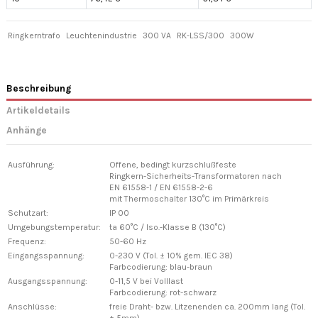
Ringkerntrafo
Leuchtenindustrie
300 VA
RK-LSS/300
300W
Beschreibung
Artikeldetails
Anhänge
Ausführung:
Offene, bedingt kurzschlußfeste
Ringkern-Sicherheits-Transformatoren nach
EN 61558-1 / EN 61558-2-6
mit Thermoschalter 130°C im Primärkreis
Schutzart:
IP 00
Umgebungstemperatur:
ta 60°C / Iso.-Klasse B (130°C)
Frequenz:
50-60 Hz
Eingangsspannung:
0-230 V (Tol. ± 10% gem. IEC 38)
Farbcodierung: blau-braun
Ausgangsspannung:
0-11,5 V bei Volllast
Farbcodierung: rot-schwarz
Anschlüsse:
freie Draht- bzw. Litzenenden ca. 200mm lang (Tol.
± 5mm),