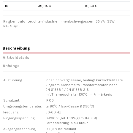
10
39,84 €
16,60 €
Ringkerntrafo
Leuchtenindustrie
Innenlochvergossen
35 VA
35W
RK-LSS/35
Beschreibung
Artikeldetails
Anhänge
Ausführung:
Innenlochvergossene, bedingt kurzschlußfeste
Ringkern-Sicherheits-Transformatoren nach
EN 61558-1 / EN 61558-2-6
mit Thermoschalter 130°C im Primärkreis
Schutzart:
IP 00
Umgebungstemperatur:
ta 60°C / Iso.-Klasse B (130°C)
Frequenz:
50-60 Hz
Eingangsspannung:
0-230 V (Tol. ± 10% gem. IEC 38)
Farbcodierung: blau-braun
Ausgangsspannung:
0-11,5 V bei Volllast