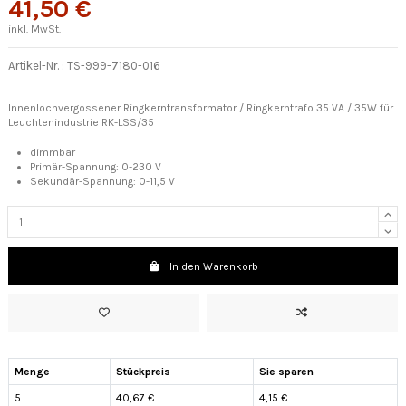
41,50 €
inkl. MwSt.
Artikel-Nr. :
TS-999-7180-016
Innenlochvergossener Ringkerntransformator / Ringkerntrafo 35 VA / 35W für
Leuchtenindustrie RK-LSS/35
dimmbar
Primär-Spannung:
0-230 V
Sekundär-Spannung: 0-11,5 V
In den Warenkorb
Menge
Stückpreis
Sie sparen
5
40,67 €
4,15 €