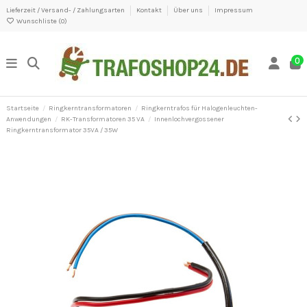
Lieferzeit / Versand- / Zahlungsarten
Kontakt
Über uns
Impressum
Wunschliste (
0
)
0
Startseite
Ringkerntransformatoren
Ringkerntrafos für Halogenleuchten-
Anwendungen
RK-Transformatoren 35 VA
Innenlochvergossener
Ringkerntransformator 35VA / 35W