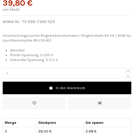
39,80 €
inkl. MwSt.
Artikel-Nr. :
TS-999-7340-025
Innenlochvergossener Ringkerntransformator / Ringkerntrafo 60 VA / 60W für
Leuchtenindustrie RK-LSS/60
dimmbar
Primär-Spannung:
0-230 V
Sekundär-Spannung: 0-11,5 V
In den Warenkorb
Menge
Stückpreis
Sie sparen
5
39,00 €
3,98 €