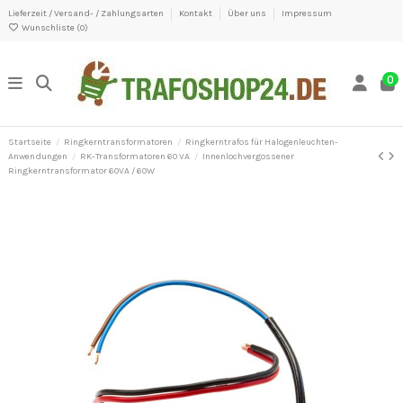
Lieferzeit / Versand- / Zahlungsarten
Kontakt
Über uns
Impressum
Wunschliste (
0
)
0
Startseite
Ringkerntransformatoren
Ringkerntrafos für Halogenleuchten-
Anwendungen
RK-Transformatoren 60 VA
Innenlochvergossener
Ringkerntransformator 60VA / 60W