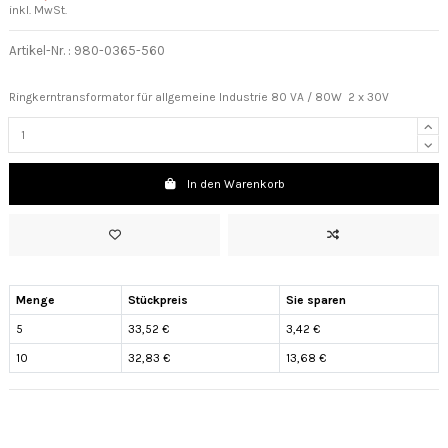
inkl. MwSt.
Artikel-Nr. :
980-0365-560
Ringkerntransformator für allgemeine Industrie 80 VA / 80W 2 x 30V
In den Warenkorb
Menge
Stückpreis
Sie sparen
5
33,52 €
3,42 €
10
32,83 €
13,68 €