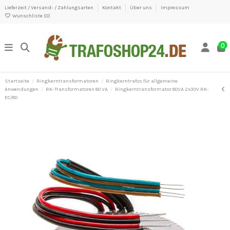
Lieferzeit / Versand- / Zahlungsarten
Kontakt
Über uns
Impressum
Wunschliste (
0
)
0
Startseite
Ringkerntransformatoren
Ringkerntrafos für allgemeine
Anwendungen
RK-Transformatoren 80 VA
Ringkerntransformator 80VA 2x30V RK-
EC/80