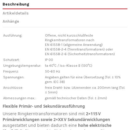
Beschreibung
Artikeldetails
Anhänge
Ausführung:
Offene, nicht kurzschlußfeste
Ringkerntransformatoren nach
EN 61558-1 (allgemeine Anwendung)
EN 61558-2-4 (Trenntransformatoren) oder
EN 61558-2-6 (Sicherheitstransformatoren)
Schutzart:
IP 00
Umgebungstemperatur:
ta 40°C / Iso.-Klasse B (130°C)
Frequenz:
50-60 Hz
Spannungen:
Angaben gelten für eine Übersetzung (Tol. ± 10%
gem. IEC 38)
Anschlüsse:
freie Draht- bzw. Litzenenden ca. 200mm lang (Tol.
± 5mm)
Abmessungen max.:
gemäß technischer Daten (Tol. ± 2mm)
Flexible Primär- und Sekundärausführung
Unsere Ringkerntransformatoren sind mit
2×115 V
Primärwicklungen sowie 2×XX V Sekundärwicklungen
ausgestattet und bieten dadurch eine
hohe elektrische