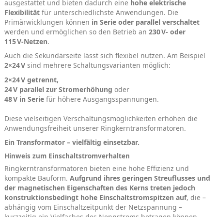
ausgestattet und bieten dadurch eine
hohe elektrische
Flexibilität
für unterschiedlichste Anwendungen. Die
Primärwicklungen können
in Serie oder parallel verschaltet
werden und ermöglichen so den Betrieb an
230 V‑ oder
115 V‑Netzen
.
Auch die Sekundärseite lässt sich flexibel nutzen. Am Beispiel
2×24 V
sind mehrere Schaltungsvarianten möglich:
2×24 V getrennt,
24 V parallel zur Stromerhöhung
oder
48 V in Serie
für höhere Ausgangsspannungen.
Diese vielseitigen Verschaltungsmöglichkeiten erhöhen die
Anwendungsfreiheit unserer Ringkerntransformatoren.
Ein Transformator – vielfältig einsetzbar.
Hinweis zum Einschaltstromverhalten
Ringkerntransformatoren bieten eine hohe Effizienz und
kompakte Bauform.
Aufgrund ihres geringen Streuflusses und
der magnetischen Eigenschaften des Kerns treten jedoch
konstruktionsbedingt hohe Einschaltstromspitzen auf
, die –
abhängig vom Einschaltzeitpunkt der Netzspannung –
kurzzeitig ein Vielfaches des Nennstroms betragen können.