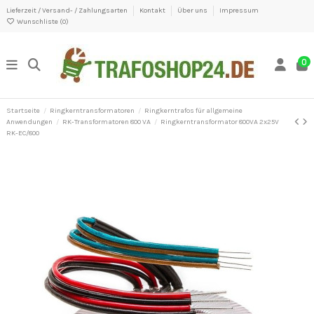
Lieferzeit / Versand- / Zahlungsarten
Kontakt
Über uns
Impressum
Wunschliste (
0
)
0
Startseite
Ringkerntransformatoren
Ringkerntrafos für allgemeine
Anwendungen
RK-Transformatoren 800 VA
Ringkerntransformator 800VA 2x25V
RK-EC/800