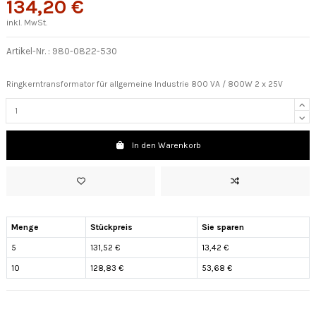
134,20 €
inkl. MwSt.
Artikel-Nr. :
980-0822-530
Ringkerntransformator für allgemeine Industrie 800 VA / 800W 2 x 25V
In den Warenkorb
Menge
Stückpreis
Sie sparen
5
131,52 €
13,42 €
10
128,83 €
53,68 €