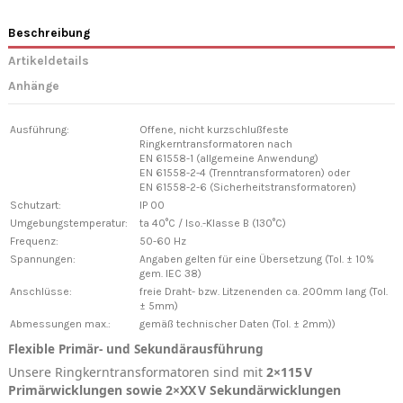
Beschreibung
Artikeldetails
Anhänge
Ausführung:
Offene, nicht kurzschlußfeste
Ringkerntransformatoren nach
EN 61558-1 (allgemeine Anwendung)
EN 61558-2-4 (Trenntransformatoren) oder
EN 61558-2-6 (Sicherheitstransformatoren)
Schutzart:
IP 00
Umgebungstemperatur:
ta 40°C / Iso.-Klasse B (130°C)
Frequenz:
50-60 Hz
Spannungen:
Angaben gelten für eine Übersetzung (Tol. ± 10%
gem. IEC 38)
Anschlüsse:
freie Draht- bzw. Litzenenden ca. 200mm lang (Tol.
± 5mm)
Abmessungen max.:
gemäß technischer Daten (Tol. ± 2mm))
Flexible Primär- und Sekundärausführung
Unsere Ringkerntransformatoren sind mit
2×115 V
Primärwicklungen sowie 2×XX V Sekundärwicklungen