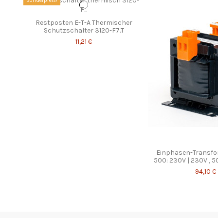
Sonderpreis!
Restposten E-T-A Thermischer
Schutzschalter 3120-F7.T
11,21 €
Einphasen-Transf
500: 230V | 230V , 
94,10 €