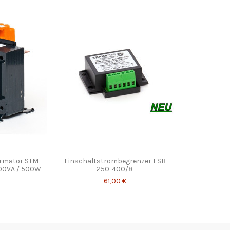
ormator STM
Einschaltstrombegrenzer ESB
500VA / 500W
250-400/8
61,00 €