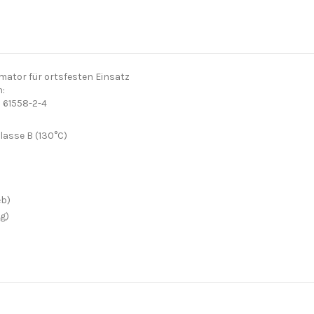
ator für ortsfesten Einsatz
:
N 61558-2-4
Klasse B (130°C)
eb)
g)