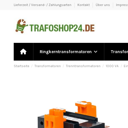
Lieferzeit / Versand- / Zahlungsarten
Kontakt
Über uns
Impre
Ringkerntransformatoren
Transfo
Startseite
Transformatoren
Trenntransformatoren
1000 VA
Ei