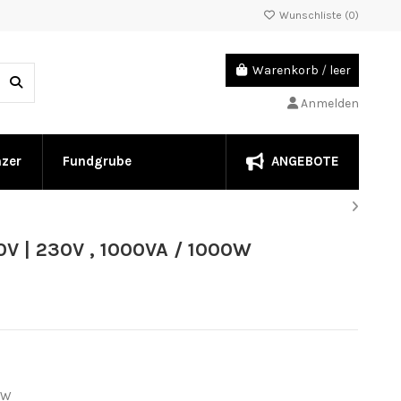
Wunschliste (
0
)
Warenkorb
/
leer
Anmelden
ANGEBOTE
nzer
Fundgrube
V | 230V , 1000VA / 1000W
0W