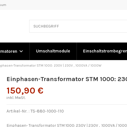
ssum
Umschaltmodule
Einschaltstrombegre
rmatoren
nphasen-Transformator STM 1000: 230V | 230V , 1000VA / 1000W
Einphasen-Transformator STM 1000: 230
150,90 €
inkl. MwSt.
Artikel-Nr. :
TS-880-1000-110
Einphasen- Transformator STM 1000: 230V | 230V , 1000VA / 100