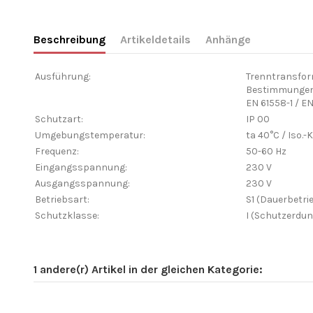
Beschreibung
Artikeldetails
Anhänge
Ausführung:
Trenntransform
Bestimmungen
EN 61558-1 / E
Schutzart:
IP 00
Umgebungstemperatur:
ta 40°C / Iso.-
Frequenz:
50-60 Hz
Eingangsspannung:
230 V
Ausgangsspannung:
230 V
Betriebsart:
S1 (Dauerbetri
Schutzklasse:
I (Schutzerdun
1 andere(r) Artikel in der gleichen Kategorie: