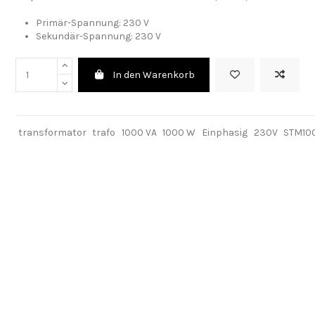
Primär-Spannung:
230 V
Sekundär-Spannung: 230 V
In den Warenkorb
transformator
trafo
1000 VA
1000 W
Einphasig
230V
STM10