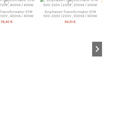
Sonderp
Transformator STM
Einphasen-Transformator STM
 230V , 400VA / 400W
500: 230V | 230V , 500VA / 500W
76,40 €
94,10 €
Res