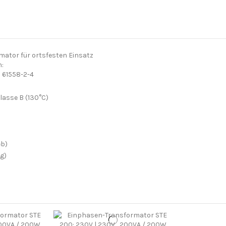
ator für ortsfesten Einsatz
:
N 61558-2-4
Klasse B (130°C)
eb)
g)