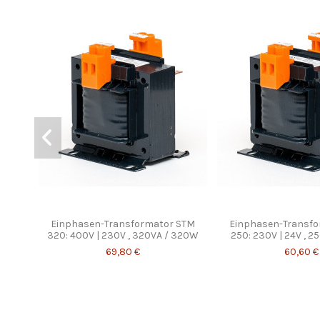
Einphasen-Transformator STM
Einphasen-Transf
320: 400V | 230V , 320VA / 320W
250: 230V | 24V , 
69,80 €
60,60 €