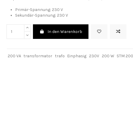
Primär-Spannung:
230 V
Sekundär-Spannung: 230 V
In den Warenkorb
200 VA
transformator
trafo
Einphasig
230V
200 W
STM 20