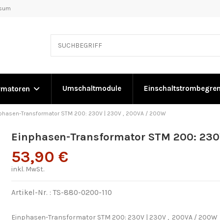
ssum
Umschaltmodule
Einschaltstrombegre
rmatoren
phasen-Transformator STM 200: 230V | 230V , 200VA / 200W
Einphasen-Transformator STM 200: 230
53,90 €
inkl. MwSt.
Artikel-Nr. :
TS-880-0200-110
Einphasen-Transformator STM 200: 230V | 230V , 200VA / 200W