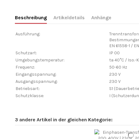
Beschreibung
Artikeldetails
Anhänge
Ausführung:
Trenntransform
Bestimmungen
EN 61558-1 / E
Schutzart:
IP 00
Umgebungstemperatur:
ta 40°C / Iso.-
Frequenz:
50-60 Hz
Eingangsspannung:
230 V
Ausgangsspannung:
230 V
Betriebsart:
S1 (Dauerbetri
Schutzklasse:
I (Schutzerdun
3 andere Artikel in der gleichen Kategorie: