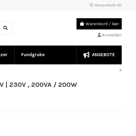
Wunschliste (
0
)
Warenkorb
/
leer
Anmelden
ANGEBOTE
nzer
Fundgrube
V | 230V , 200VA / 200W