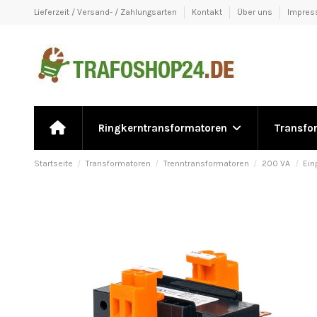
Lieferzeit / Versand- / Zahlungsarten
Kontakt
Über uns
Impre
Ringkerntransformatoren
Transfo
Startseite
Transformatoren
Trenntransformatoren
200 VA
Ein