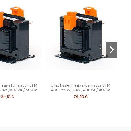
Transformator STM
Einphasen-Transformator STM
Einph
 24V , 500VA / 500W
400: 230V | 24V , 400VA / 400W
94,10 €
76,50 €