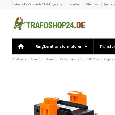
Lieferzeit / Versand- / Zahlungsarten
Kontakt
Über uns
Impre
Ringkerntransformatoren
Transfo
Startseite
Transformatoren
Sicherheitstrafos
630 VA
Einphas