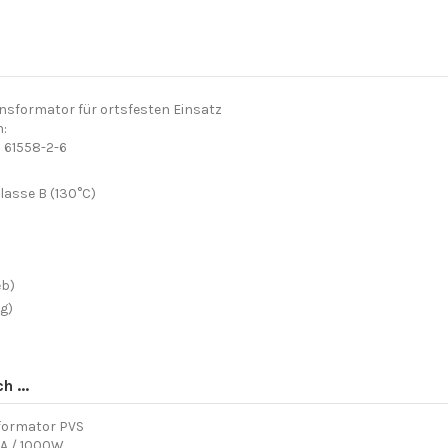
nsformator für ortsfesten Einsatz
:
N 61558-2-6
Klasse B (130°C)
eb)
g)
 ...