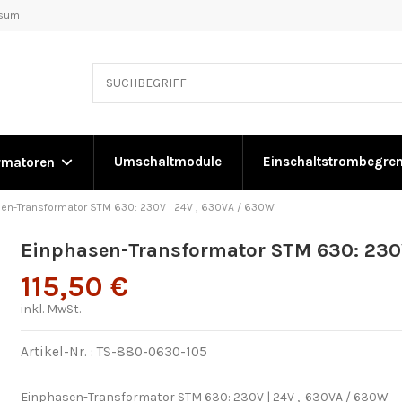
ssum
Umschaltmodule
Einschaltstrombegre
rmatoren
en-Transformator STM 630: 230V | 24V , 630VA / 630W
Einphasen-Transformator STM 630: 230V
115,50 €
inkl. MwSt.
Artikel-Nr. :
TS-880-0630-105
Einphasen-Transformator STM 630: 230V | 24V , 630VA / 630W