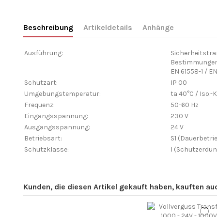
Beschreibung
Artikeldetails
Anhänge
Ausführung:
Sicherheitstra
Bestimmungen
EN 61558-1 / E
Schutzart:
IP 00
Umgebungstemperatur:
ta 40°C / Iso.-
Frequenz:
50-60 Hz
Eingangsspannung:
230 V
Ausgangsspannung:
24 V
Betriebsart:
S1 (Dauerbetri
Schutzklasse:
I (Schutzerdun
Kunden, die diesen Artikel gekauft haben, kauften auch