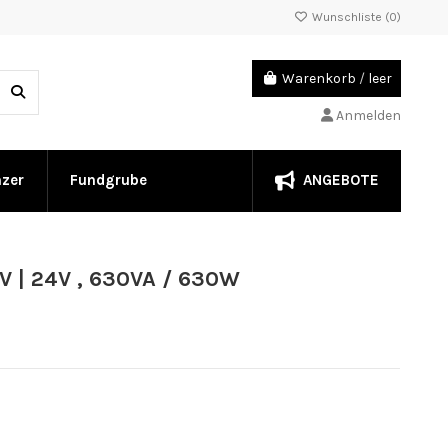
Wunschliste (
0
)
Warenkorb
/
leer
Anmelden
ANGEBOTE
nzer
Fundgrube
 | 24V , 630VA / 630W