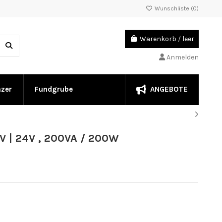
Wunschliste (
0
)
Warenkorb
/
leer
Anmelden
ANGEBOTE
nzer
Fundgrube
 | 24V , 200VA / 200W