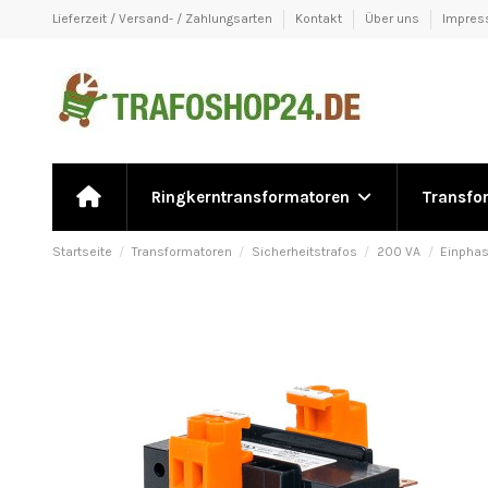
Lieferzeit / Versand- / Zahlungsarten
Kontakt
Über uns
Impre
Ringkerntransformatoren
Transfo
Startseite
Transformatoren
Sicherheitstrafos
200 VA
Einphas