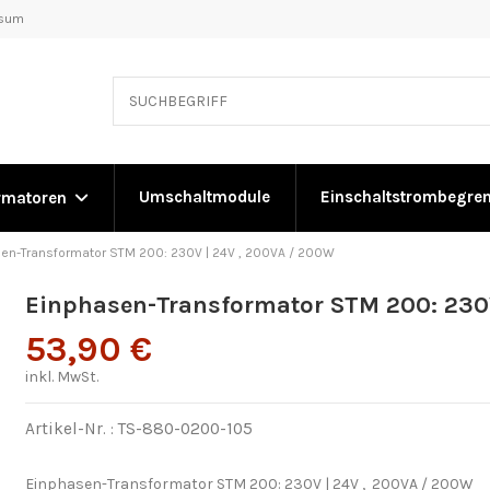
ssum
Umschaltmodule
Einschaltstrombegre
rmatoren
en-Transformator STM 200: 230V | 24V , 200VA / 200W
Einphasen-Transformator STM 200: 230V
53,90 €
inkl. MwSt.
Artikel-Nr. :
TS-880-0200-105
Einphasen-Transformator STM 200: 230V | 24V , 200VA / 200W