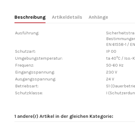
Beschreibung
Artikeldetails
Anhänge
Ausführung:
Sicherheitstra
Bestimmungen
EN 61558-1 / E
Schutzart:
IP 00
Umgebungstemperatur:
ta 40°C / Iso.-
Frequenz:
50-60 Hz
Eingangsspannung:
230 V
Ausgangsspannung:
24 V
Betriebsart:
S1 (Dauerbetri
Schutzklasse:
I (Schutzerdun
1 andere(r) Artikel in der gleichen Kategorie: