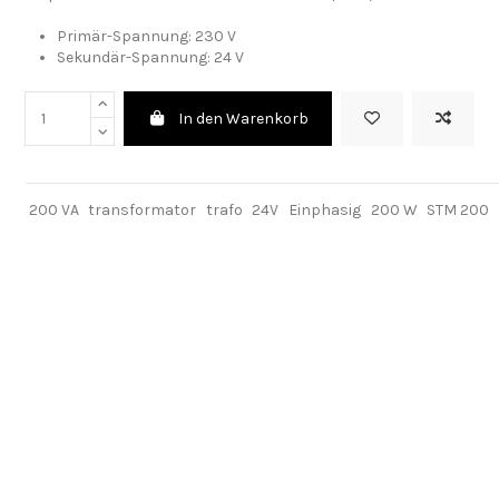
Primär-Spannung:
230 V
Sekundär-Spannung: 24 V
In den Warenkorb
200 VA
transformator
trafo
24V
Einphasig
200 W
STM 200