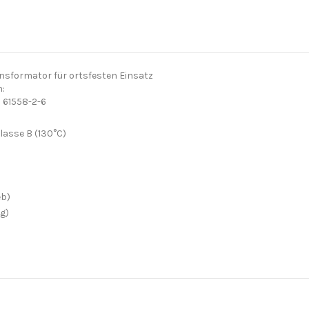
nsformator für ortsfesten Einsatz
:
N 61558-2-6
Klasse B (130°C)
eb)
g)