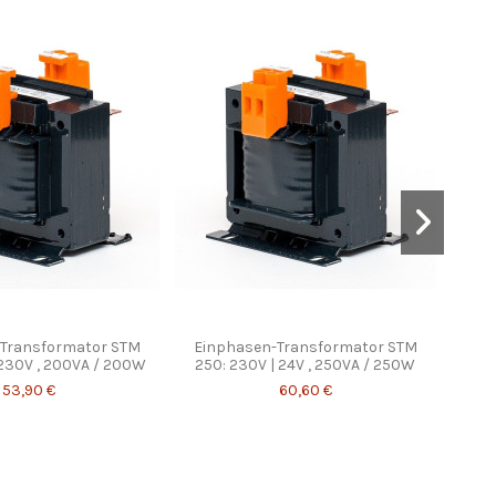
Transformator STM
Einphasen-Transformator STM
Vollv
 230V , 200VA / 200W
250: 230V | 24V , 250VA / 250W
53,90 €
60,60 €