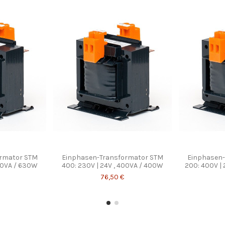
ormator STM
Einphasen-Transformator STM
Einphasen-
630VA / 630W
400: 230V | 24V , 400VA / 400W
200: 400V |
76,50 €