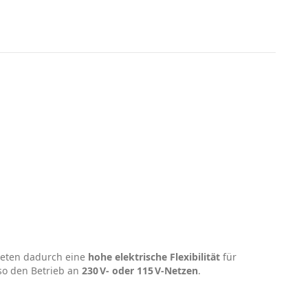
ieten dadurch eine
hohe elektrische Flexibilität
für
o den Betrieb an
230 V‑ oder 115 V‑Netzen
.