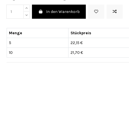
In den Warenkorb
Menge
Stückpreis
5
22,15 €
10
21,70 €