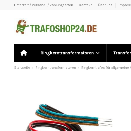
Lieferzeit / Versand- / Zahlungsarten
Kontakt
Über uns
Impre
Ringkerntransformatoren
Transfo
Startseite
Ringkerntransformatoren
Ringkerntrafos für allgemein