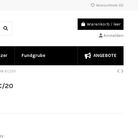
Wunschliste (
0
)
Warenkorb
/
leer
Anmelden
ANGEBOTE
nzer
Fundgrube
 RK-EC/20
C/20
 9V