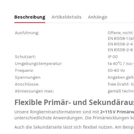
Beschreibung
Artikeldetails
Anhänge
Ausführung:
Offene, nich
EN 61558-1 (
EN 61558-2-4
EN 61558-2-6
Schutzart:
IP 00
Umgebungstemperatur:
ta 40°C / Iso.
Frequenz:
50-60 Hz
Spannungen:
Angaben gelte
Anschlüsse:
freie Draht- 
Abmessungen max.:
gemäß techni
Flexible Primär- und Sekundära
Unsere Ringkerntransformatoren sind mit
2×115 V Primär
unterschiedlichste Anwendungen. Die Primärwicklungen 
Auch die Sekundärseite lässt sich flexibel nutzen. Am Beisp