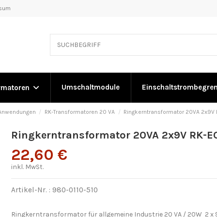
ssum
Umschaltmodule
Einschaltstrombegre
rmatoren
e Anwendungen
RK-Transformatoren 20 VA
Ringkerntransformator 20VA 2x9V
Ringkerntransformator 20VA 2x9V RK-E
22,60 €
inkl. MwSt.
Artikel-Nr. :
980-0110-510
Ringkerntransformator für allgemeine Industrie 20 VA / 20W 2 x