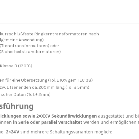
t kurzschlußfeste Ringkerntransformatoren nach
allgemeine Anwendung)
 (Trenntransformatoren) oder
 (Sicherheitstransformatoren)
-Klasse B (130°C)
n für eine Übersetzung (Tol. ± 10% gem. IEC 38)
bzw. Litzenenden ca. 200mm lang (Tol. ± 5mm)
scher Daten (Tol. ± 2mm)
usführung
wicklungen sowie 2×XX V Sekundärwicklungen
ausgestattet und b
können
in Serie oder parallel verschaltet
werden und ermöglichen s
iel
2×24 V
sind mehrere Schaltungsvarianten möglich: