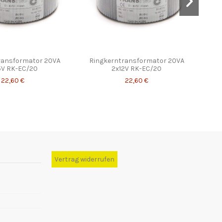
ransformator 20VA
Ringkerntransformator 20VA
Ringk
5V RK-EC/20
2x12V RK-EC/20
22,60 €
22,60 €
Vertrag widerrufen