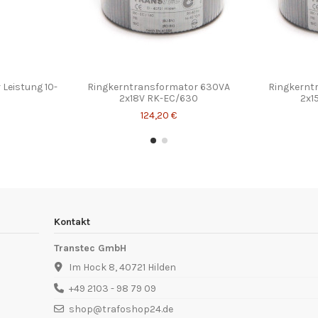
Leistung 10-
Ringkerntransformator 630VA
Ringkernt
2x18V RK-EC/630
2x1
124,20 €
Kontakt
Transtec GmbH
Im Hock 8, 40721 Hilden
+49 2103 - 98 79 09
shop@trafoshop24.de