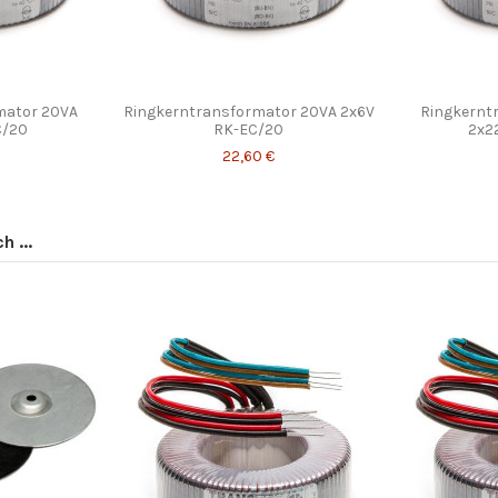
mator 20VA
Ringkerntransformator 20VA 2x6V
Ringkernt
C/20
RK-EC/20
2x2
22,60 €
 ...