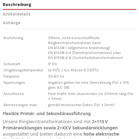
Beschreibung
Artikeldetails
Anhänge
Ausführung:
Offene, nicht kurzschlußfeste
Ringkerntransformatoren nach
EN 61558-1 (allgemeine Anwendung)
EN 61558-2-4 (Trenntransformatoren) oder
EN 61558-2-6 (Sicherheitstransformatoren)
Schutzart:
IP 00
Umgebungstemperatur:
ta 40°C / Iso.-Klasse B (130°C)
Frequenz:
50-60 Hz
Spannungen:
Angaben gelten für eine Übersetzung (Tol. ± 10%
gem. IEC 38)
Anschlüsse:
freie Draht- bzw. Litzenenden ca. 200mm lang (Tol.
± 5mm)
Abmessungen max.:
gemäß technischer Daten (Tol. ± 2mm)
Flexible Primär- und Sekundärausführung
Unsere Ringkerntransformatoren sind mit
2×115 V
Primärwicklungen sowie 2×XX V Sekundärwicklungen
ausgestattet und bieten dadurch eine
hohe elektrische