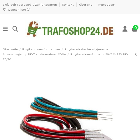
Lieferzeit / Versand- / Zahlungsarten
Kontakt
Über uns
Impressum
Wunschliste (
0
)
0
Startseite
Ringkerntransformatoren
Ringkerntrafos für allgemeine
Anwendungen
RK-Transformatoren 20 VA
Ringkerntransformator 20VA 2x22V RK-
EC/20