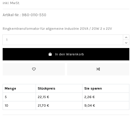
inkl. MwSt.
Artikel-Nr. :
980-0110-550
Ringkerntransformator für allgemeine Industrie 20VA / 20W 2 x 22V
In den Warenkorb
Menge
Stückpreis
Sie sparen
5
22,15 €
2,26 €
10
21,70 €
9,04 €