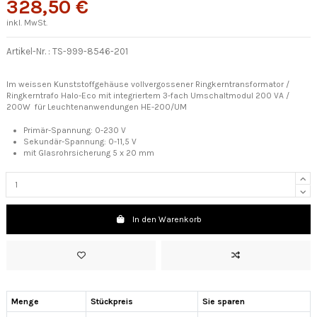
328,50 €
inkl. MwSt.
Artikel-Nr. :
TS-999-8546-201
Im weissen Kunststoffgehäuse vollvergossener Ringkerntransformator /
Ringkerntrafo Halo-Eco mit integriertem 3-fach Umschaltmodul 200 VA /
200W für Leuchtenanwendungen HE-200/UM
Primär-Spannung:
0-230 V
Sekundär-Spannung: 0-11,5 V
mit Glasrohrsicherung 5 x 20 mm
In den Warenkorb
Menge
Stückpreis
Sie sparen