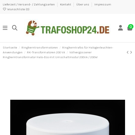
Lieferzeit / Versand- / Zahlungsarten
Kontakt
Über uns
Impressum
Wunschliste (
0
)
0
Startseite
Ringkerntransformatoren
Ringkerntrafos für Halogenleuchten-
Anwendungen
RK-Transformatoren 200 VA
Vollvergossener
Ringkerntransformator Halo-Eco mit Umschaltmodul 200VA / 200W