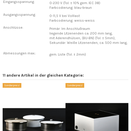
Eingangsspannung:
0-230 V (Tol. ± 10% gem. IEC 38)
Farbcodierung: blau-braun
Ausgangsspannung:
0-11,5 V bei Volllast
Farbcodierung: weiss-weiss
Anschlüsse:
Primär: Im Anschlußraum
liegende Litzenenden ca. 200 mm lang,
mit Aderendhülsen, (BU-BN) (Tol. ± 5mm),
Sekundär: Weiße Litzenenden, ca. 500 mm lang,
Abmessungen max.:
gem. Liste (Tol. ± 2mm)
11 andere Artikel in der gleichen Kategorie:
Sonderpreis!
Sonderpreis!