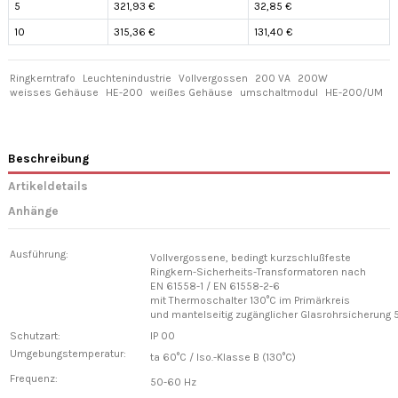
5
321,93 €
32,85 €
10
315,36 €
131,40 €
Ringkerntrafo
Leuchtenindustrie
Vollvergossen
200 VA
200W
weisses Gehäuse
HE-200
weißes Gehäuse
umschaltmodul
HE-200/UM
Beschreibung
Artikeldetails
Anhänge
Ausführung:
Vollvergossene, bedingt kurzschlußfeste
Ringkern-Sicherheits-Transformatoren nach
EN 61558-1 / EN 61558-2-6
mit Thermoschalter 130°C im Primärkreis
und mantelseitig zugänglicher Glasrohrsicherung
Schutzart:
IP 00
Umgebungstemperatur:
ta 60°C / Iso.-Klasse B (130°C)
Frequenz:
50-60 Hz