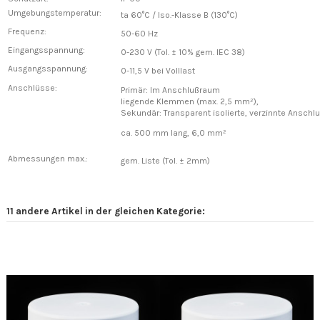
Umgebungstemperatur:
ta 60°C / Iso.-Klasse B (130°C)
Frequenz:
50-60 Hz
Eingangsspannung:
0-230 V (Tol. ± 10% gem. IEC 38)
Ausgangsspannung:
0-11,5 V bei Volllast
Anschlüsse:
Primär: Im Anschlußraum
liegende Klemmen (max. 2,5 mm²),
Sekundär: Transparent isolierte, verzinnte Anschlu
ca. 500 mm lang, 6,0 mm²
Abmessungen max.:
gem. Liste (Tol. ± 2mm)
11 andere Artikel in der gleichen Kategorie: