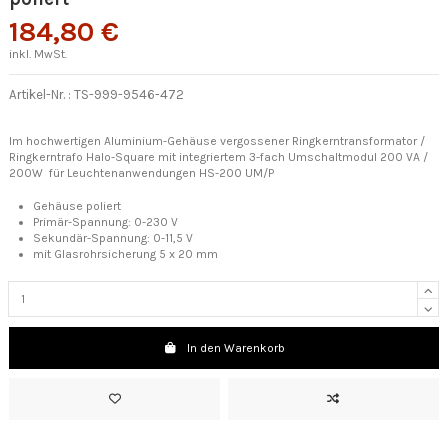
184,80 €
inkl. MwSt.
Artikel-Nr. :
TS-999-9546-472
Im hochwertigen Aluminium-Gehäuse vergossener Ringkerntransformator /
Ringkerntrafo Halo-Square mit integriertem 3-fach Umschaltmodul 200 VA /
200W für Leuchtenanwendungen HS-200 UM/P
Gehäuse poliert
Primär-Spannung:
0-230 V
Sekundär-Spannung: 0-11,5 V
mit Glasrohrsicherung 5 x 20 mm
In den Warenkorb