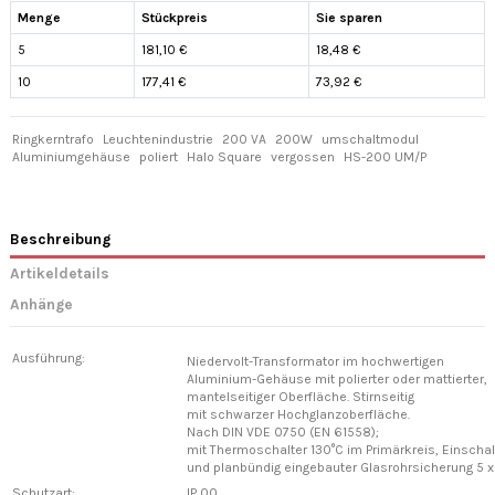
Menge
Stückpreis
Sie sparen
5
181,10 €
18,48 €
10
177,41 €
73,92 €
Ringkerntrafo
Leuchtenindustrie
200 VA
200W
umschaltmodul
Aluminiumgehäuse
poliert
Halo Square
vergossen
HS-200 UM/P
Beschreibung
Artikeldetails
Anhänge
Ausführung:
Niedervolt-Transformator im hochwertigen
Aluminium-Gehäuse mit polierter oder mattierter,
mantelseitiger Oberfläche. Stirnseitig
mit schwarzer Hochglanzoberfläche.
Nach DIN VDE 0750 (EN 61558);
mit Thermoschalter 130°C im Primärkreis, Einscha
und planbündig eingebauter Glasrohrsicherung 5
Schutzart:
IP 00