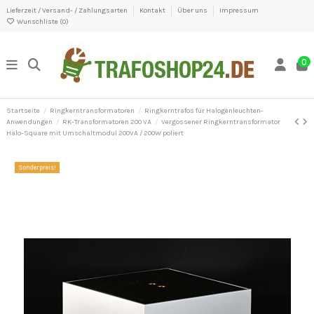
Lieferzeit / Versand- / Zahlungsarten
Kontakt
Über uns
Impressum
Wunschliste (
0
)
0
Startseite
Ringkerntransformatoren
Ringkerntrafos für Halogenleuchten-
Anwendungen
RK-Transformatoren 200 VA
Vergossener Ringkerntransformator
Halo-Square mit Umschaltmodul 200VA / 200W poliert
Sonderpreis!