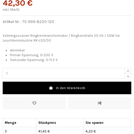
42,30 €
inkl. MwSt.
Artikel-Nr. :
TS-999-8220-120
Vollvergossener Ringkerntransformator / Ringkerntrafo 50 VA / 50W für
Leuchtenindustrie RK-LSS/50
dimmbar
Primär-Spannung:
0-230 V
Sekundär-Spannung: 0-11,5 V
In den Warenkorb
Menge
Stückpreis
Sie sparen
5
41,45 €
4,23 €