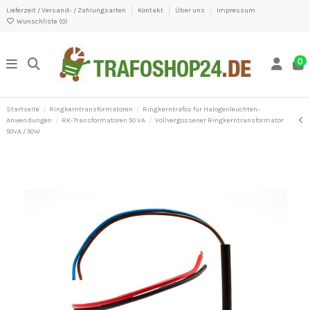
Lieferzeit / Versand- / Zahlungsarten
Kontakt
Über uns
Impressum
Wunschliste (
0
)
0
Startseite
Ringkerntransformatoren
Ringkerntrafos für Halogenleuchten-
Anwendungen
RK-Transformatoren 50 VA
Vollvergossener Ringkerntransformator
50VA / 50W