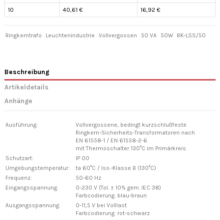
10
40,61 €
16,92 €
Ringkerntrafo
Leuchtenindustrie
Vollvergossen
50 VA
50W
RK-LSS/50
Beschreibung
Artikeldetails
Anhänge
Ausführung:
Vollvergossene, bedingt kurzschlußfeste
Ringkern-Sicherheits-Transformatoren nach
EN 61558-1 / EN 61558-2-6
mit Thermoschalter 130°C im Primärkreis
Schutzart:
IP 00
Umgebungstemperatur:
ta 60°C / Iso.-Klasse B (130°C)
Frequenz:
50-60 Hz
Eingangsspannung:
0-230 V (Tol. ± 10% gem. IEC 38)
Farbcodierung: blau-braun
Ausgangsspannung:
0-11,5 V bei Volllast
Farbcodierung: rot-schwarz