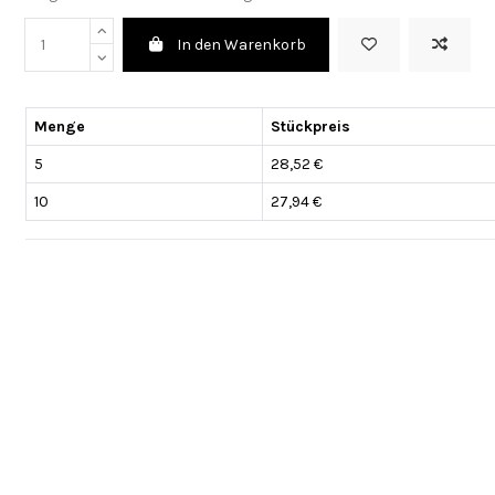
In den Warenkorb
Menge
Stückpreis
5
28,52 €
10
27,94 €