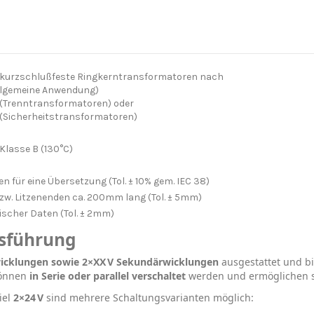
t kurzschlußfeste Ringkerntransformatoren nach
allgemeine Anwendung)
 (Trenntransformatoren) oder
 (Sicherheitstransformatoren)
-Klasse B (130°C)
n für eine Übersetzung (Tol. ± 10% gem. IEC 38)
bzw. Litzenenden ca. 200mm lang (Tol. ± 5mm)
scher Daten (Tol. ± 2mm)
usführung
wicklungen sowie 2×XX V Sekundärwicklungen
ausgestattet und b
können
in Serie oder parallel verschaltet
werden und ermöglichen s
iel
2×24 V
sind mehrere Schaltungsvarianten möglich: