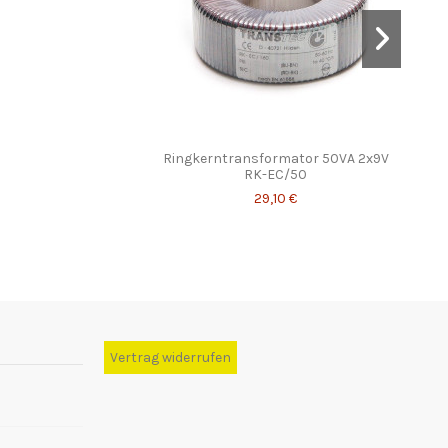
Ringkerntransformator 50VA 2x9V
Mont
RK-EC/50
29,10 €
Vertrag widerrufen