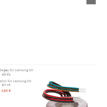
Ring
hör für Leistung 50-
80 VA
2,60 €