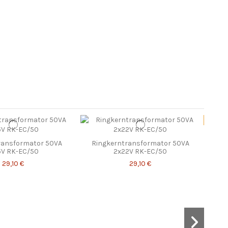
Sonderp
ransformator 50VA
Ringkerntransformator 50VA
5V RK-EC/50
2x22V RK-EC/50
29,10 €
29,10 €