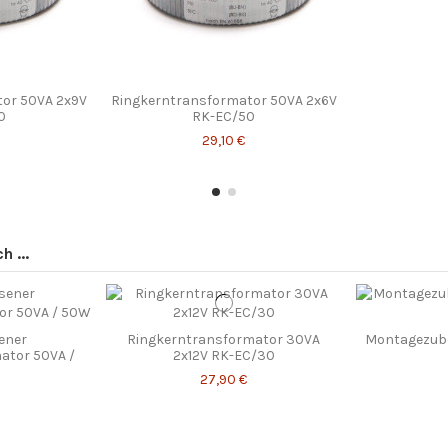
or 50VA 2x9V
Ringkerntransformator 50VA 2x6V
0
RK-EC/50
29,10 €
 ...
ener
Ringkerntransformator 30VA
Montagezube
ator 50VA /
2x12V RK-EC/30
27,90 €