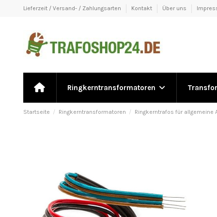
Lieferzeit / Versand- / Zahlungsarten
Kontakt
Über uns
Impre
Ringkerntransformatoren
Transfo
Startseite
Ringkerntransformatoren
Ringkerntrafos für allgemein