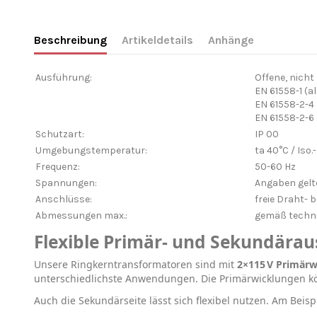
Beschreibung
Artikeldetails
Anhänge
Ausführung:
Offene, nich
EN 61558-1 (
EN 61558-2-4
EN 61558-2-6
Schutzart:
IP 00
Umgebungstemperatur:
ta 40°C / Iso.
Frequenz:
50-60 Hz
Spannungen:
Angaben gelte
Anschlüsse:
freie Draht- 
Abmessungen max.:
gemäß techni
Flexible Primär- und Sekundära
Unsere Ringkerntransformatoren sind mit
2×115 V Primär
unterschiedlichste Anwendungen. Die Primärwicklungen 
Auch die Sekundärseite lässt sich flexibel nutzen. Am Beisp