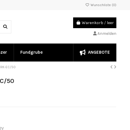
Wunschliste (
0
)
Warenkorb
/
leer
Anmelden
ANGEBOTE
nzer
Fundgrube
V RK-EC/50
EC/50
2V