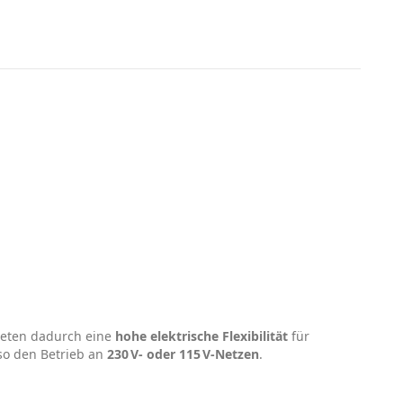
ieten dadurch eine
hohe elektrische Flexibilität
für
o den Betrieb an
230 V‑ oder 115 V‑Netzen
.