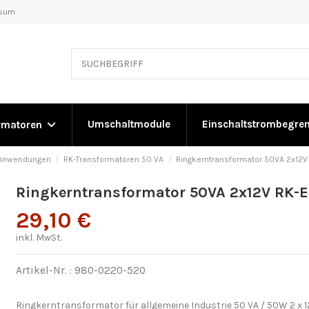
ssum
Umschaltmodule
Einschaltstrombegre
rmatoren
e Anwendungen
RK-Transformatoren 50 VA
Ringkerntransformator 50VA 2x12
Ringkerntransformator 50VA 2x12V RK-
29,10 €
inkl. MwSt.
Artikel-Nr. :
980-0220-520
Ringkerntransformator für allgemeine Industrie 50 VA / 50W 2 x 1