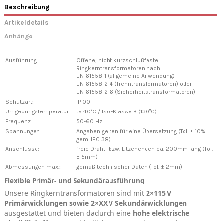
Beschreibung
Artikeldetails
Anhänge
Ausführung:
Offene, nicht kurzschlußfeste
Ringkerntransformatoren nach
EN 61558-1 (allgemeine Anwendung)
EN 61558-2-4 (Trenntransformatoren) oder
EN 61558-2-6 (Sicherheitstransformatoren)
Schutzart:
IP 00
Umgebungstemperatur:
ta 40°C / Iso.-Klasse B (130°C)
Frequenz:
50-60 Hz
Spannungen:
Angaben gelten für eine Übersetzung (Tol. ± 10%
gem. IEC 38)
Anschlüsse:
freie Draht- bzw. Litzenenden ca. 200mm lang (Tol.
± 5mm)
Abmessungen max.:
gemäß technischer Daten (Tol. ± 2mm)
Flexible Primär- und Sekundärausführung
Unsere Ringkerntransformatoren sind mit
2×115 V
Primärwicklungen sowie 2×XX V Sekundärwicklungen
ausgestattet und bieten dadurch eine
hohe elektrische