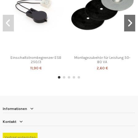
Einschaltstrombegrenzer ESB
Montagezubehör für Leistung 50-
250/3
80 VA
11,90 €
2,60 €
Informationen
Kontakt
Vertrag widerrufen