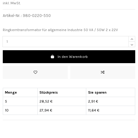
inkl. MwSt.
Artikel-Nr. :
980-0220-550
Ringkerntransformator für allgemeine Industrie 50 VA / 50W 2 x 22V
In den Warenkorb
Menge
Stückpreis
Sie sparen
5
28,52 €
2,91 €
10
27,94 €
11,64 €