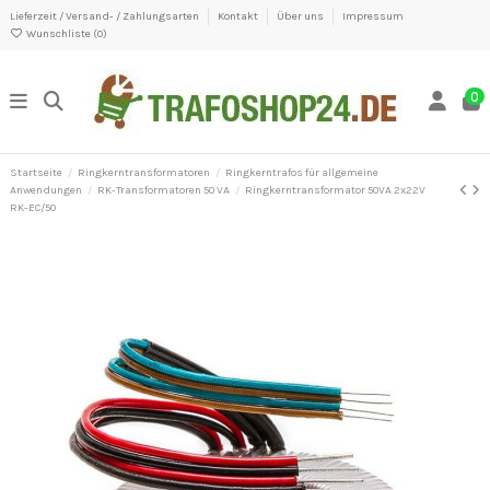
Lieferzeit / Versand- / Zahlungsarten
Kontakt
Über uns
Impressum
Wunschliste (
0
)
0
Startseite
Ringkerntransformatoren
Ringkerntrafos für allgemeine
Anwendungen
RK-Transformatoren 50 VA
Ringkerntransformator 50VA 2x22V
RK-EC/50