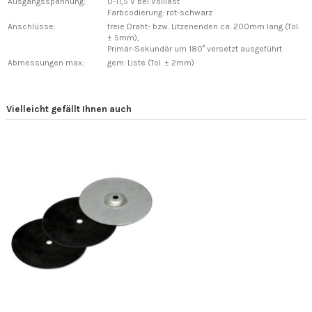
Ausgangsspannung:
0-11,5 V bei Volllast
Farbcodierung: rot-schwarz
Anschlüsse:
freie Draht- bzw. Litzenenden ca. 200mm lang (Tol.
± 5mm),
Primär-Sekundär um 180° versetzt ausgeführt
Abmessungen max.:
gem. Liste (Tol. ± 2mm)
Vielleicht gefällt Ihnen auch