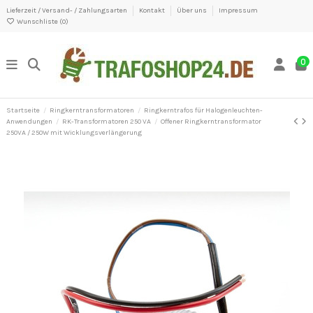
Lieferzeit / Versand- / Zahlungsarten
Kontakt
Über uns
Impressum
Wunschliste (
0
)
0
Startseite
Ringkerntransformatoren
Ringkerntrafos für Halogenleuchten-
Anwendungen
RK-Transformatoren 250 VA
Offener Ringkerntransformator
250VA / 250W mit Wicklungsverlängerung