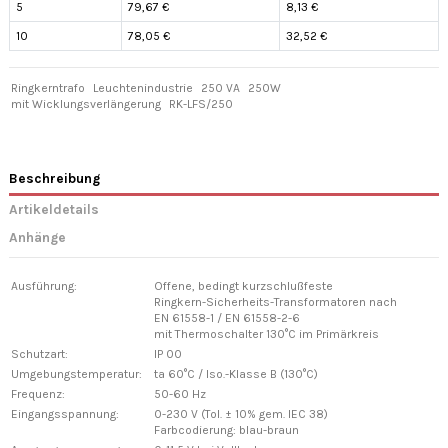
5
79,67 €
8,13 €
10
78,05 €
32,52 €
Ringkerntrafo
Leuchtenindustrie
250 VA
250W
mit Wicklungsverlängerung
RK-LFS/250
Beschreibung
Artikeldetails
Anhänge
Ausführung:
Offene, bedingt kurzschlußfeste
Ringkern-Sicherheits-Transformatoren nach
EN 61558-1 / EN 61558-2-6
mit Thermoschalter 130°C im Primärkreis
Schutzart:
IP 00
Umgebungstemperatur:
ta 60°C / Iso.-Klasse B (130°C)
Frequenz:
50-60 Hz
Eingangsspannung:
0-230 V (Tol. ± 10% gem. IEC 38)
Farbcodierung: blau-braun