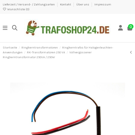
Lieferzeit / Versand- / Zahlungsarten
Kontakt
Über uns
Impressum
Wunschliste (
0
)
0
Startseite
Ringkerntransformatoren
Ringkerntrafos für Halogenleuchten-
Anwendungen
RK-Transformatoren 250 VA
Vollvergossener
Ringkerntransformator 250VA / 250W