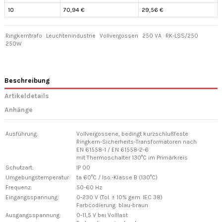
10
70,94 €
29,56 €
Ringkerntrafo
Leuchtenindustrie
Vollvergossen
250 VA
RK-LSS/250
250W
Beschreibung
Artikeldetails
Anhänge
Ausführung:
Vollvergossene, bedingt kurzschlußfeste
Ringkern-Sicherheits-Transformatoren nach
EN 61558-1 / EN 61558-2-6
mit Thermoschalter 130°C im Primärkreis
Schutzart:
IP 00
Umgebungstemperatur:
ta 60°C / Iso.-Klasse B (130°C)
Frequenz:
50-60 Hz
Eingangsspannung:
0-230 V (Tol. ± 10% gem. IEC 38)
Farbcodierung: blau-braun
Ausgangsspannung:
0-11,5 V bei Volllast