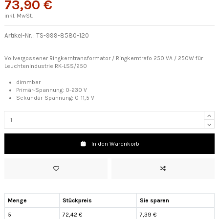
73,90 €
inkl. MwSt.
Artikel-Nr. :
TS-999-8580-120
Vollvergossener Ringkerntransformator / Ringkerntrafo 250 VA / 250W für
Leuchtenindustrie RK-LSS/250
dimmbar
Primär-Spannung:
0-230 V
Sekundär-Spannung: 0-11,5 V
In den Warenkorb
Menge
Stückpreis
Sie sparen
5
72,42 €
7,39 €