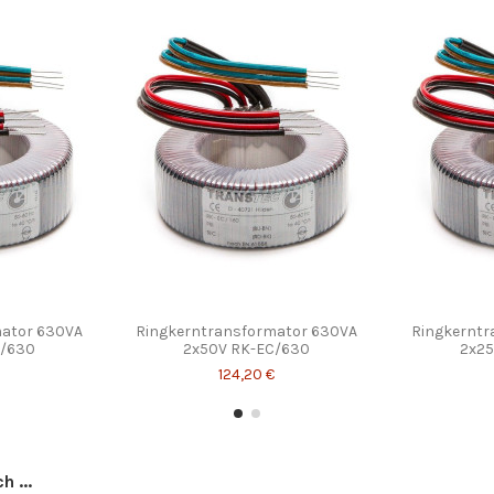
mator 630VA
Ringkerntransformator 630VA
Ringkerntr
C/630
2x50V RK-EC/630
2x25
124,20 €
 ...