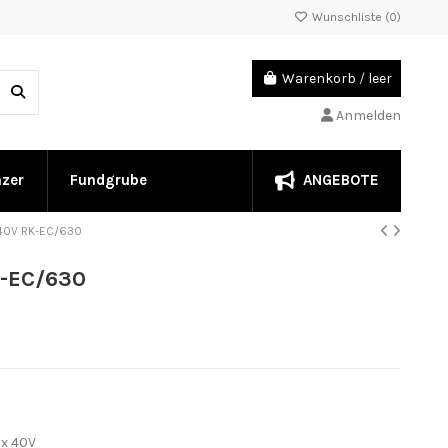
Wunschliste (
0
)
Warenkorb
/
leer
Anmelden
ANGEBOTE
nzer
Fundgrube
x40V RK-EC/630
K-EC/630
 x 40V