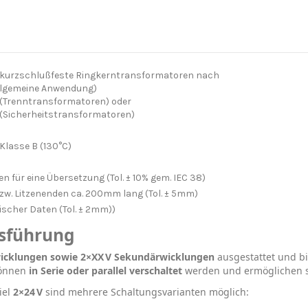
t kurzschlußfeste Ringkerntransformatoren nach
allgemeine Anwendung)
 (Trenntransformatoren) oder
 (Sicherheitstransformatoren)
-Klasse B (130°C)
n für eine Übersetzung (Tol. ± 10% gem. IEC 38)
bzw. Litzenenden ca. 200mm lang (Tol. ± 5mm)
scher Daten (Tol. ± 2mm))
usführung
wicklungen sowie 2×XX V Sekundärwicklungen
ausgestattet und b
können
in Serie oder parallel verschaltet
werden und ermöglichen s
iel
2×24 V
sind mehrere Schaltungsvarianten möglich: