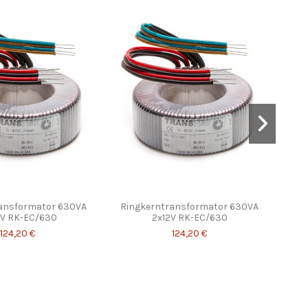
ansformator 630VA
Ringkerntransformator 630VA
Rin
V RK-EC/630
2x12V RK-EC/630
124,20 €
124,20 €