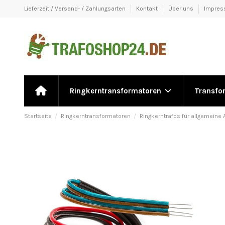
Lieferzeit / Versand- / Zahlungsarten
Kontakt
Über uns
Impre
Ringkerntransformatoren
Transfo
Startseite
Ringkerntransformatoren
Ringkerntrafos für allgemein