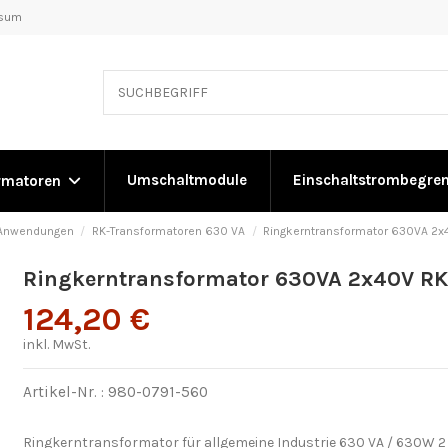
ssum
Umschaltmodule
Einschaltstrombegre
rmatoren
e Anwendungen
RK-Transformatoren 630 VA
Ringkerntransformator 630VA 2
Ringkerntransformator 630VA 2x40V R
124,20 €
inkl. MwSt.
Artikel-Nr. :
980-0791-560
Ringkerntransformator für allgemeine Industrie 630 VA / 630W 2