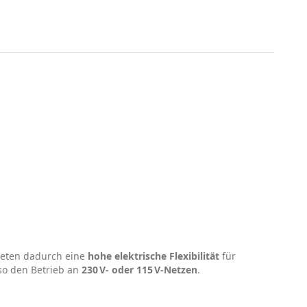
ieten dadurch eine
hohe elektrische Flexibilität
für
o den Betrieb an
230 V‑ oder 115 V‑Netzen
.