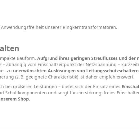
e Anwendungsfreiheit unserer Ringkerntransformatoren.
alten
kompakte Bauform.
Aufgrund ihres geringen Streuflusses und der 
ie – abhängig vom Einschaltzeitpunkt der Netzspannung – kurzzeit
ies zu
unerwünschten Auslösungen von Leitungsschutzschaltern
rung (z. B. geeignete Charakteristik) ist daher empfehlenswert.
h bei größeren Leistungen – bietet sich der Einsatz eines
Einscha
nd Schaltkomponenten und sorgt für ein störungsfreies Einschalte
 unserem Shop.