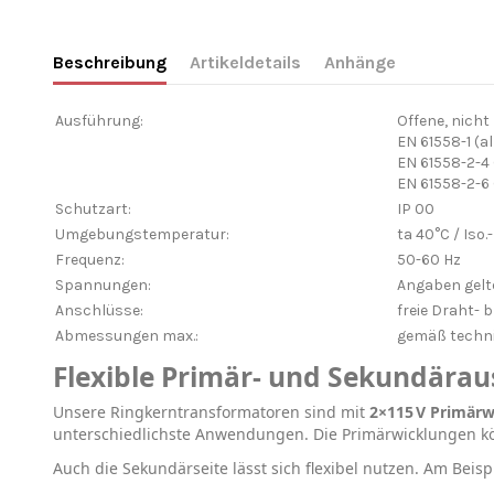
Beschreibung
Artikeldetails
Anhänge
Ausführung:
Offene, nich
EN 61558-1 (
EN 61558-2-4
EN 61558-2-6
Schutzart:
IP 00
Umgebungstemperatur:
ta 40°C / Iso.
Frequenz:
50-60 Hz
Spannungen:
Angaben gelte
Anschlüsse:
freie Draht- 
Abmessungen max.:
gemäß techni
Flexible Primär- und Sekundära
Unsere Ringkerntransformatoren sind mit
2×115 V Primär
unterschiedlichste Anwendungen. Die Primärwicklungen 
Auch die Sekundärseite lässt sich flexibel nutzen. Am Beisp