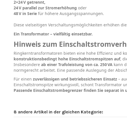
2×24 V getrennt,
24 V parallel zur Stromerhöhung
oder
48 V in Serie
für höhere Ausgangsspannungen.
Diese vielseitigen Verschaltungsmöglichkeiten erhöhen di
Ein Transformator – vielfältig einsetzbar.
Hinweis zum Einschaltstromverh
Ringkerntransformatoren bieten eine hohe Effizienz und 
konstruktionsbedingt hohe Einschaltstromspitzen auf
, d
Insbesondere
ab einer Trafoleistung von ca. 250 VA
kann d
normgerecht arbeitet. Eine passende Auslegung der Absiche
Für einen
zuverlässigen und betriebssicheren Einsatz
– auc
Einschaltstromspitze wirkungsvoll, schont Transformator u
Passende Einschaltstrombegrenzer finden Sie separat in
8 andere Artikel in der gleichen Kategorie: