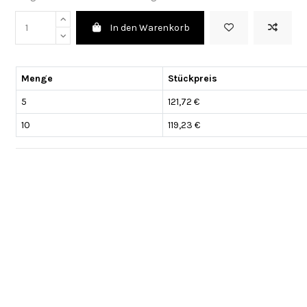
In den Warenkorb
Menge
Stückpreis
5
121,72 €
10
119,23 €