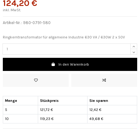
124,20 €
inkl. MwSt.
Artikel-Nr. :
980-0791-580
Ringkerntransformator für allgemeine Industrie 630 VA / 630W 2 x 50V
In den Warenkorb
Menge
Stückpreis
Sie sparen
5
121,72 €
12,42 €
10
119,23 €
49,68 €