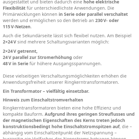
ausgestattet und bieten dadurch eine
hohe elektrische
Flexibilität
für unterschiedlichste Anwendungen. Die
Primärwicklungen können
in Serie oder parallel verschaltet
werden und ermöglichen so den Betrieb an
230 V‑ oder
115 V‑Netzen
.
Auch die Sekundärseite lässt sich flexibel nutzen. Am Beispiel
2×24 V
sind mehrere Schaltungsvarianten möglich:
2×24 V getrennt,
24 V parallel zur Stromerhöhung
oder
48 V in Serie
für höhere Ausgangsspannungen.
Diese vielseitigen Verschaltungsmöglichkeiten erhöhen die
Anwendungsfreiheit unserer Ringkerntransformatoren.
Ein Transformator – vielfältig einsetzbar.
Hinweis zum Einschaltstromverhalten
Ringkerntransformatoren bieten eine hohe Effizienz und
kompakte Bauform.
Aufgrund ihres geringen Streuflusses und
der magnetischen Eigenschaften des Kerns treten jedoch
konstruktionsbedingt hohe Einschaltstromspitzen auf
, die –
abhängig vom Einschaltzeitpunkt der Netzspannung –
kurzzeitig ein Vielfaches des Nennstroms betragen können.