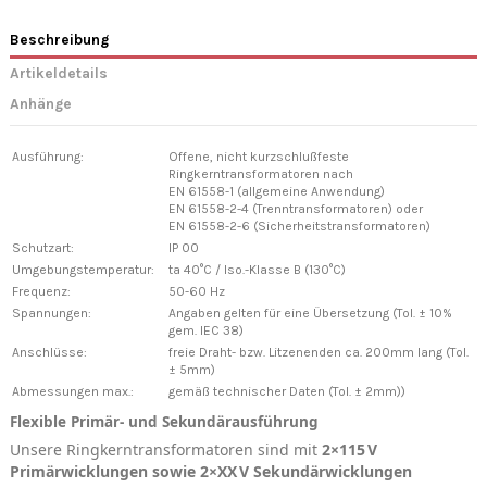
Beschreibung
Artikeldetails
Anhänge
Ausführung:
Offene, nicht kurzschlußfeste
Ringkerntransformatoren nach
EN 61558-1 (allgemeine Anwendung)
EN 61558-2-4 (Trenntransformatoren) oder
EN 61558-2-6 (Sicherheitstransformatoren)
Schutzart:
IP 00
Umgebungstemperatur:
ta 40°C / Iso.-Klasse B (130°C)
Frequenz:
50-60 Hz
Spannungen:
Angaben gelten für eine Übersetzung (Tol. ± 10%
gem. IEC 38)
Anschlüsse:
freie Draht- bzw. Litzenenden ca. 200mm lang (Tol.
± 5mm)
Abmessungen max.:
gemäß technischer Daten (Tol. ± 2mm))
Flexible Primär- und Sekundärausführung
Unsere Ringkerntransformatoren sind mit
2×115 V
Primärwicklungen sowie 2×XX V Sekundärwicklungen