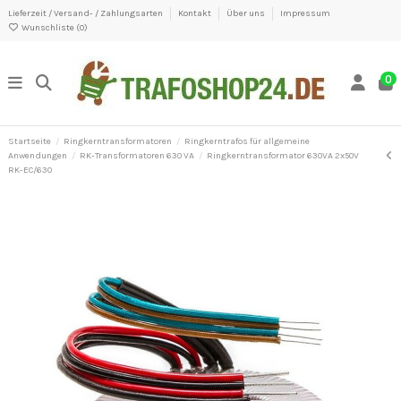
Lieferzeit / Versand- / Zahlungsarten
Kontakt
Über uns
Impressum
Wunschliste (
0
)
0
Startseite
Ringkerntransformatoren
Ringkerntrafos für allgemeine
Anwendungen
RK-Transformatoren 630 VA
Ringkerntransformator 630VA 2x50V
RK-EC/630