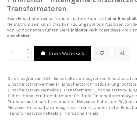
Transformatoren
Beim Einschalten eines Transformators kann ein
hoher Einschal
Nennstrom sein kann. Dies kann zu ungewolltem Auslösen von S
von Komponenten führen. Der
i-inhibitor
verhindert diese Proble
einschaltet
.
In den Warenkorb
Strombegrenzer
ESB
Einschaltstrombegrenzer
Einschaltstr
Einschaltstromvermeider
Einschaltstrom Reduzierung
Softsta
Einschaltstrom vermeiden
Transformator Einschaltstrom
Rin
Schnittbandkern Transformator Sc
Trafo Einschaltstrombegre
Transformator sanft einschalten
Netzeinschaltstrom Begrenz
Netzteile Einschaltstrombegrenze
Trenntransformator Einscha
Transformatorschaltrelais
Trafoschaltrelais