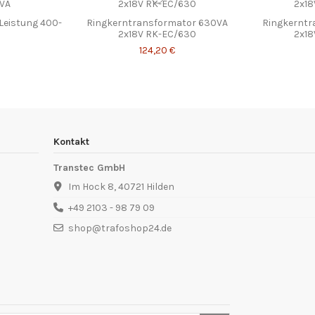
Leistung 400-
Ringkerntransformator 630VA
Ringkerntr
2x18V RK-EC/630
2x18
124,20 €
Kontakt
Transtec GmbH
Im Hock 8, 40721 Hilden
+49 2103 - 98 79 09
shop@trafoshop24.de