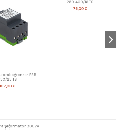
250-400/16 TS
76,00 €
strombegrenzer ESB
Ei
250/25 TS
102,00 €