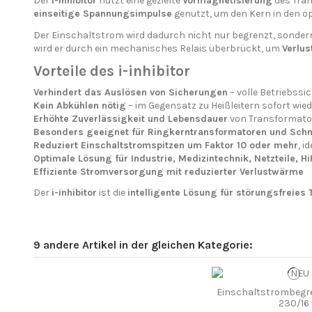
Der
i-inhibitor
nutzt eine gezielte
Vormagnetisierung
des Tran
einseitige Spannungsimpulse
genutzt, um den Kern in den op
Der Einschaltstrom wird dadurch nicht nur begrenzt, sondern 
wird er durch ein mechanisches Relais überbrückt, um
Verlu
Vorteile des i-inhibitor
Verhindert das Auslösen von Sicherungen
– volle Betriebss
Kein Abkühlen nötig
– im Gegensatz zu Heißleitern sofort wied
Erhöhte Zuverlässigkeit und Lebensdauer
von Transformato
Besonders geeignet für Ringkerntransformatoren und Schn
Reduziert Einschaltstromspitzen um Faktor 10 oder mehr
, i
Optimale Lösung für Industrie, Medizintechnik, Netzteile, H
Effiziente Stromversorgung mit reduzierter Verlustwärme
Der
i-inhibitor
ist die
intelligente Lösung für störungsfreies
9 andere Artikel in der gleichen Kategorie:
Einschaltstrombegre
230/16