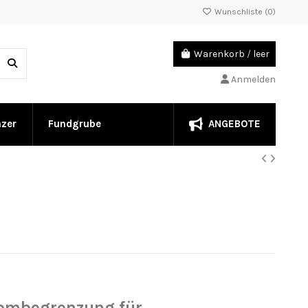
Wunschliste (
0
)
Warenkorb
/
leer
Anmelden
ANGEBOTE
nzer
Fundgrube
trombegrenzung für