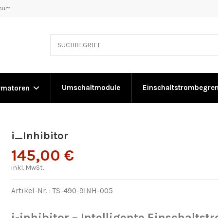
ssum
Umschaltmodule
Einschaltstrombegre
rmatoren
i_Inhibitor
145,00 €
inkl. MwSt.
Artikel-Nr. :
TS-490-9INH-005
i-inhibitor – Intelligente Einschalts