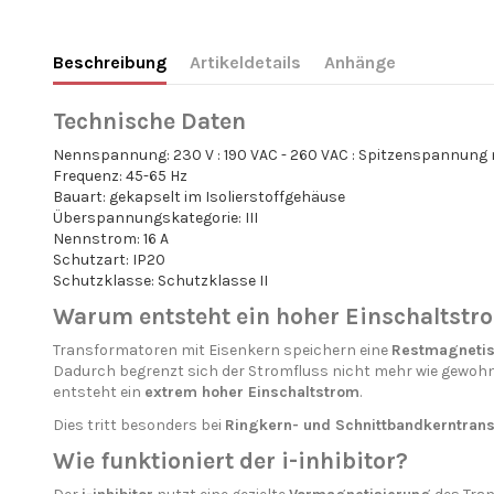
Beschreibung
Artikeldetails
Anhänge
Technische Daten
Nennspannung: 230 V : 190 VAC - 260 VAC : Spitzenspannung 
Frequenz: 45-65 Hz
Bauart: gekapselt im Isolierstoffgehäuse
Überspannungskategorie: III
Nennstrom: 16 A
Schutzart: IP20
Schutzklasse: Schutzklasse II
Warum entsteht ein hoher Einschaltstr
Transformatoren mit Eisenkern speichern eine
Restmagnetis
Dadurch begrenzt sich der Stromfluss nicht mehr wie gewohnt
entsteht ein
extrem hoher Einschaltstrom
.
Dies tritt besonders bei
Ringkern- und Schnittbandkerntran
Wie funktioniert der i-inhibitor?