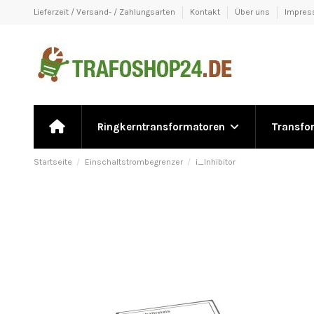
Lieferzeit / Versand- / Zahlungsarten
Kontakt
Über uns
Impre
Ringkerntransformatoren
Transfo
Startseite
Einschaltstrombegrenzer
i_Inhibitor