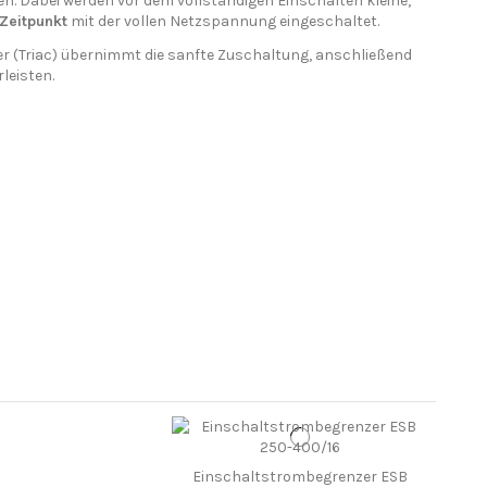
n. Dabei werden vor dem vollständigen Einschalten kleine,
Zeitpunkt
mit der vollen Netzspannung eingeschaltet.
ter (Triac) übernimmt die sanfte Zuschaltung, anschließend
leisten.
Einschaltstrombegrenzer ESB