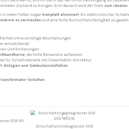
sformatorkerns, um ihn sanft auf den Einschaltvorgang vorzubereite
timalen Zustand zu bringen. Erst danach wird der Trafo
zum idealen 
in vielen Fällen sogar
komplett eliminiert
. Ein elektronischer Schal
stwärme zu vermeiden
und eine hohe Kurzschlussfestigkeit zu gewähr
icherheit ohne unnötige Abschaltungen
er einsatzbereit
ren und Sicherungen
ittbandkerne
, die hohe Remanenz aufweisen
deal für Schaltnetzteile mit Powerfaktor-Korrektur
iFi-Anlagen und Gebäudeinstallation
 Transformator-Schalten
.
nzer ESB 110-
Einschaltstrombegrenzer ESB