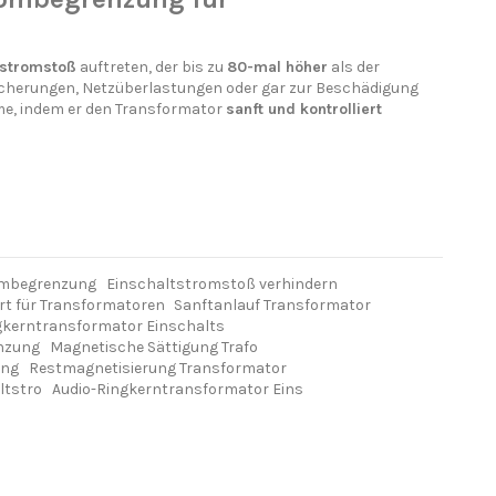
tstromstoß
auftreten, der bis zu
80-mal höher
als der
icherungen, Netzüberlastungen oder gar zur Beschädigung
me, indem er den Transformator
sanft und kontrolliert
ombegrenzung
Einschaltstromstoß verhindern
rt für Transformatoren
Sanftanlauf Transformator
gkerntransformator Einschalts
nzung
Magnetische Sättigung Trafo
ung
Restmagnetisierung Transformator
ltstro
Audio-Ringkerntransformator Eins