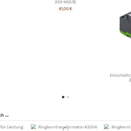
250-400/8
61,00 €
Einschalt
 ...