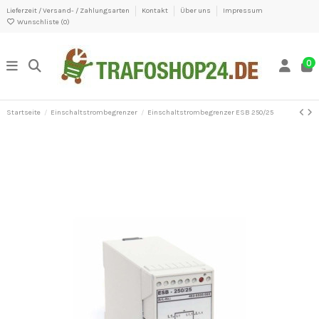
Lieferzeit / Versand- / Zahlungsarten
Kontakt
Über uns
Impressum
Wunschliste (
0
)
0
Startseite
Einschaltstrombegrenzer
Einschaltstrombegrenzer ESB 250/25