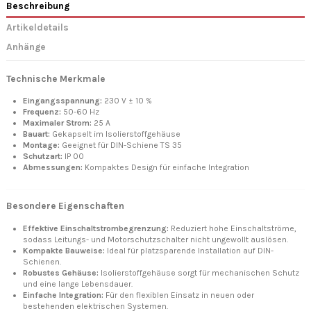
Beschreibung
Artikeldetails
Anhänge
Technische Merkmale
Eingangsspannung:
230 V ± 10 %
Frequenz:
50-60 Hz
Maximaler Strom:
25 A
Bauart:
Gekapselt im Isolierstoffgehäuse
Montage:
Geeignet für DIN-Schiene TS 35
Schutzart:
IP 00
Abmessungen:
Kompaktes Design für einfache Integration
Besondere Eigenschaften
Effektive Einschaltstrombegrenzung:
Reduziert hohe Einschaltströme,
sodass Leitungs- und Motorschutzschalter nicht ungewollt auslösen.
Kompakte Bauweise:
Ideal für platzsparende Installation auf DIN-
Schienen.
Robustes Gehäuse:
Isolierstoffgehäuse sorgt für mechanischen Schutz
und eine lange Lebensdauer.
Einfache Integration:
Für den flexiblen Einsatz in neuen oder
bestehenden elektrischen Systemen.