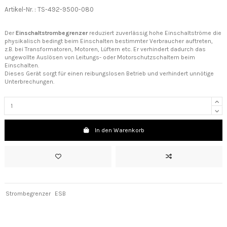
Artikel-Nr. :
TS-492-9500-080
Der
Einschaltstrombegrenzer
reduziert zuverlässig hohe Einschaltströme die
physikalisch bedingt beim Einschalten bestimmter Verbraucher auftreten,
z.B. bei Transformatoren, Motoren, Lüftern etc. Er verhindert dadurch das
ungewollte Auslösen von Leitungs- oder Motorschutzschaltern beim
Einschalten.
Dieses Gerät sorgt für einen reibungslosen Betrieb und verhindert unnötige
Unterbrechungen.
In den Warenkorb
Strombegrenzer
ESB