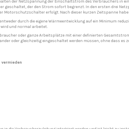
alten der Netzspannung der Einschaltstrom des Verbrauchers in ein
er geschaltet, der den Strom sofort begrenzt. In den ersten drei Net
er Motorschutzschalter erfolgt. Nach dieser kurzen Zeitspanne habe
entweder durch die eigene Wärmeentwicklung auf ein Minimum reduzie
ird und normal arbeitet.
erbraucher oder ganze Arbeitsplätze mit einer definierten Gesamtst
nander oder gleichzeitig eingeschaltet werden müssen, ohne dass es
d vermieden
in die Verbraucherzuleitung integriert werden und ist leicht zu i