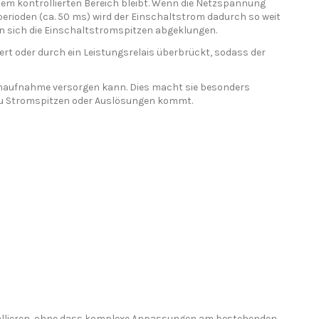
em kontrollierten Bereich bleibt. Wenn die Netzspannung
zperioden (ca. 50 ms) wird der Einschaltstrom dadurch so weit
n sich die Einschaltstromspitzen abgeklungen.
rt oder durch ein Leistungsrelais überbrückt, sodass der
romaufnahme versorgen kann. Dies macht sie besonders
 zu Stromspitzen oder Auslösungen kommt.
nstallieren, ohne dass komplexe Anpassungen am bestehenden