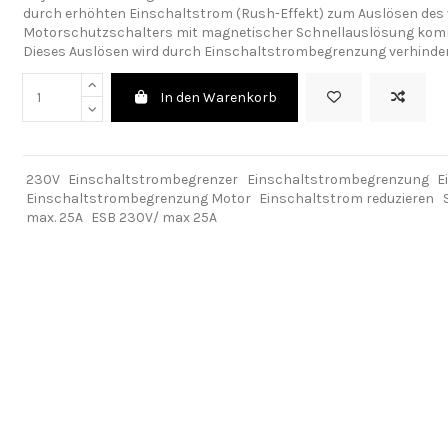
durch erhöhten Einschaltstrom (Rush-Effekt) zum Auslösen des
Motorschutzschalters mit magnetischer Schnellauslösung kom
Dieses Auslösen wird durch Einschaltstrombegrenzung verhinder
In den Warenkorb
230V
Einschaltstrombegrenzer
Einschaltstrombegrenzung
E
Einschaltstrombegrenzung Motor
Einschaltstrom reduzieren
max. 25A
ESB 230V/ max 25A