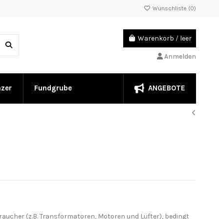
Wunschliste (
0
)
Warenkorb
/
leer
Anmelden
ANGEBOTE
nzer
Fundgrube
aucher (z.B. Transformatoren, Motoren und Lüfter), bedingt