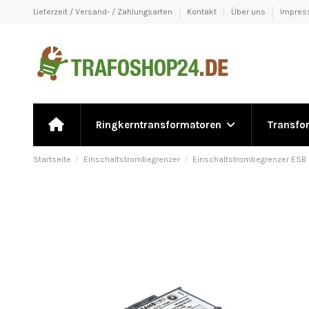
Lieferzeit / Versand- / Zahlungsarten
Kontakt
Über uns
Impre
Ringkerntransformatoren
Transfo
Startseite
Einschaltstrombegrenzer
Einschaltstrombegrenzer ESB